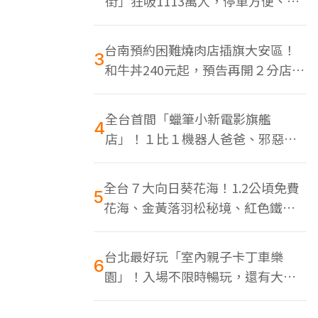
街」狂吸1113萬人，停車方便、特
色美食多
台南預約困難燒肉店插旗大安區！
3
和牛丼240元起，預告再開２分店、
地點曝光
全台首間「蠟筆小新電影旗艦
4
店」！１比１機器人爸爸、邪惡正
男，百款周邊買翻
全台７大向日葵花海！1.2公頃免費
5
花海、金黃落羽松秘境、紅色鐵橋
同框
台北最好玩「室內親子卡丁車樂
6
園」！入場不限時暢玩，還有大螢
幕Switch遊戲區