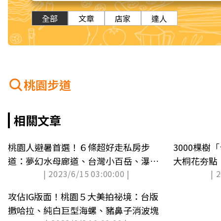
全部
文章
店家
達人
桃園步道
相關文章
桃園人避暑首選！６條超好走私房步
3000棵
道：夢幻水母廊道、台灣小百岳、瀑布
大桐花夯點
| 2023/6/15 03:00:00 |
| 
祕境
拍
攻佔IG版面！桃園５大美拍祕境：台版
撒哈拉、純白巨型海螺、豬鼻子消波塊