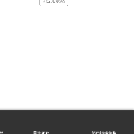
#
台北景點
募
業務服務
節目版權銷售