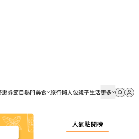
優惠券
節目
熱門
美食
旅行
懶人包
親子
生活
更多
人氣點閱榜