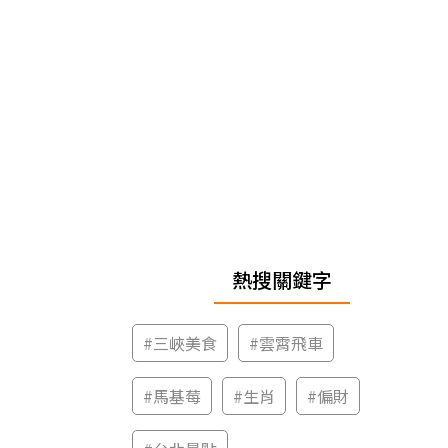
熱搜關鍵字
#
三峽美食
#
雲霄飛車
#
馬基莓
#
生肖
#
偏財