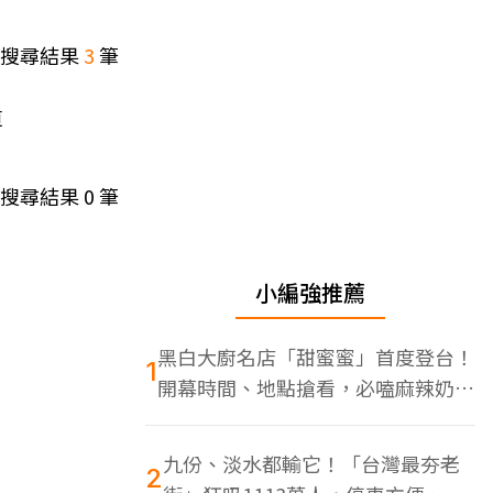
搜尋結果
3
筆
道
搜尋結果
0
筆
小編強推薦
黑白大廚名店「甜蜜蜜」首度登台！
1
開幕時間、地點搶看，必嗑麻辣奶油
蝦
九份、淡水都輸它！「台灣最夯老
2