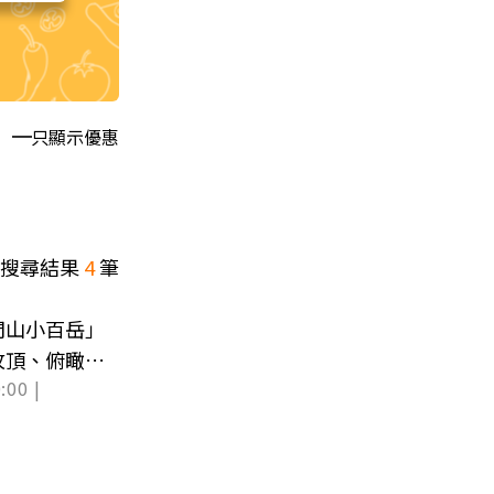
只顯示優惠
搜尋結果
4
筆
門山小百岳」
攻頂、俯瞰街
:00 |