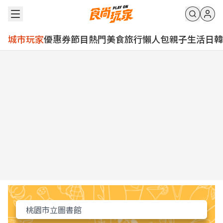
城市玩家
優惠券
節目
熱門
美食
旅行
懶人包
親子
生活
日韓