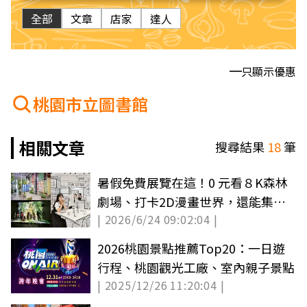
全部
文章
店家
達人
只顯示優惠
桃園市立圖書館
相關文章
搜尋結果
18
筆
暑假免費展覽在這！0 元看８K森林
劇場、打卡2D漫畫世界，還能集章
| 2026/6/24 09:02:04 |
換小禮物
2026桃園景點推薦Top20：一日遊
行程、桃園觀光工廠、室內親子景點
| 2025/12/26 11:20:04 |