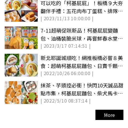
可以吃的「柯基屁屁」！板橋９大夯
翻伴手禮：五花肉布丁蛋糕、排隊鳳
| 2023/11/13 10:00:00 |
梨酥
7-11超萌促咪新品！柯基屁屁變麵
包、油桶裝脆米球，再嘗鮮春水堂珍
| 2023/3/17 07:14:51 |
奶雪糕
新北耶誕城順吃！網推板橋必嘗８美
食：超萌柯基屁屁麵包、日賣千顆肉
| 2022/10/26 06:00:00 |
包
抹茶、芋頭控必衝！快閃10天誠品甜
點市集，柯基屁屁麵包、柴犬馬卡龍
| 2022/5/10 08:37:14 |
都有
More