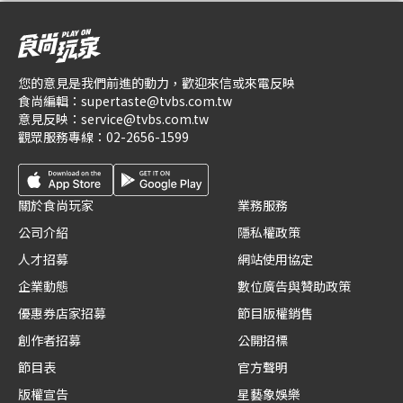
您的意見是我們前進的動力，歡迎來信或來電反映
食尚編輯：
supertaste@tvbs.com.tw
意見反映：
service@tvbs.com.tw
觀眾服務專線：
02-2656-1599
關於食尚玩家
業務服務
公司介紹
隱私權政策
人才招募
網站使用協定
企業動態
數位廣告與贊助政策
優惠券店家招募
節目版權銷售
創作者招募
公開招標
節目表
官方聲明
版權宣告
星藝象娛樂