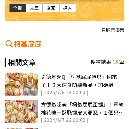
全部
文章
店家
達人
只顯示優惠
柯基屁屁
相關文章
搜尋結果
15
筆
肯德基超Q「柯基屁屁蛋塔」回來
了！２大速食萌翻新品，加碼搶「吉
| 2025/7/8 14:00:00 |
伊卡哇蝦堡」
肯德基超萌「柯基屁屁蛋撻」！牽絲
棉花糖＋酥脆撻皮太邪惡，１個只要
| 2024/6/7 22:00:00 |
22元