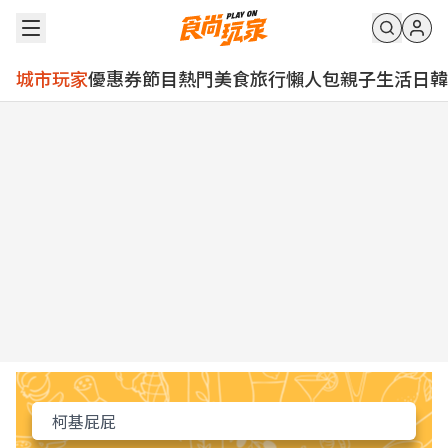
城市玩家
優惠券
節目
熱門
美食
旅行
懶人包
親子
生活
日韓