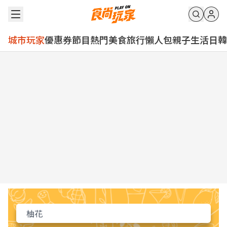
城市玩家
優惠券
節目
熱門
美食
旅行
懶人包
親子
生活
日韓