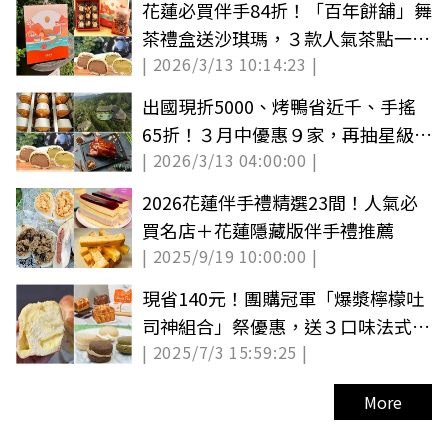
花蓮必買伴手84折！「百年餅舖」舞
茶禮盒送沙琪瑪，３款人氣茶點一次
| 2026/3/13 10:14:23 |
滿足
出國現折5000、烤鴨省近千、手搖
65折！３月中優惠９家，再抽星級飯
| 2026/3/13 04:00:00 |
店溫泉券
2026花蓮伴手禮精選23間！人氣必
買名店＋花蓮隱藏版伴手禮推薦
| 2025/9/19 10:00:00 |
現省140元！團購冠軍「爆漿檸檬吐
司神組合」祭優惠，送３口味法式牛
| 2025/7/3 15:59:25 |
軋糖酥餅
More