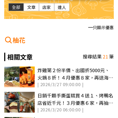
全部
文章
店家
達人
只顯示優惠
柚花
相關文章
搜尋結果
21
筆
炸雞第２份半價、出國折5000元、
火鍋８折！４月優惠８家，再送海生
| 2026/3/27 09:00:00 |
館門票（中獎公布）
日銷千顆手撕蛋糕買４送１、烤鴨名
店省近千元！３月優惠６家，再抽
| 2026/3/20 06:00:00 |
620元大披薩（中獎公布）