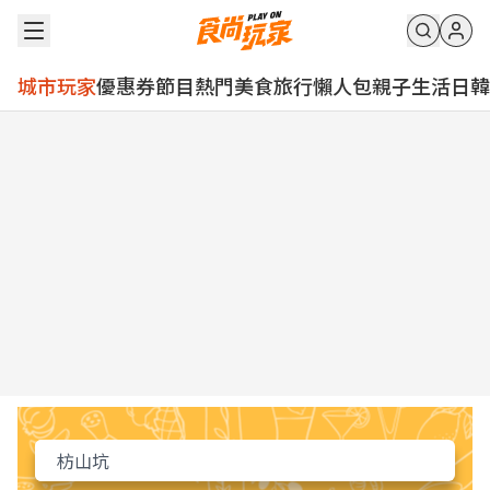
城市玩家
優惠券
節目
熱門
美食
旅行
懶人包
親子
生活
日韓