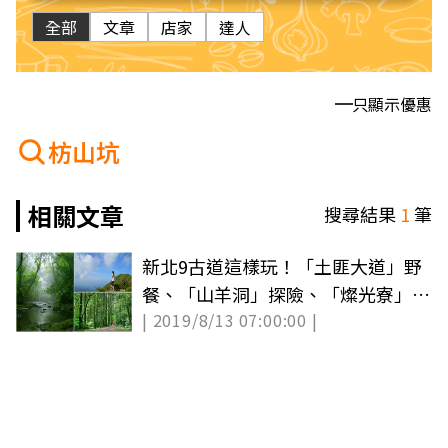
全部
文章
店家
達人
只顯示優惠
枋山坑
相關文章
搜尋結果
1
筆
新北9古道這樣玩！「土匪大道」野
餐、「山羊洞」探險、「燦光寮」美
| 2019/8/13 07:00:00 |
拍