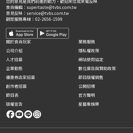
您的意見是我們前進的動力，歡迎來信或來電反映
食尚編輯：
supertaste@tvbs.com.tw
意見反映：
service@tvbs.com.tw
觀眾服務專線：
02-2656-1599
關於食尚玩家
業務服務
公司介紹
隱私權政策
人才招募
網站使用協定
企業動態
數位廣告與贊助政策
優惠券店家招募
節目版權銷售
創作者招募
公開招標
節目表
官方聲明
版權宣告
星藝象娛樂