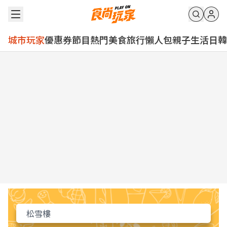
城市玩家
優惠券
節目
熱門
美食
旅行
懶人包
親子
生活
日韓