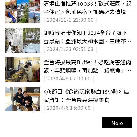
清境住宿推薦Top33！歐式莊園、親
子住宿、包棟民宿，加碼必去清境景
| 2024/11/1 22:30:00 |
點
即時雪況報你知！2024全台７處下
雪景點：亞洲最大神木園、三峽茶園
| 2024/1/23 02:51:03 |
祕境
全台海拔最高Buffet！必吃厲害滷肉
飯、芋頭燜鴨，再加點「鱘龍魚」火
| 2020/4/8 07:00:00 |
鍋
4/6節目《食尚玩家熱血48小時》店
家資訊：全台最高海拔美食
| 2020/4/6 15:00:00 |
More