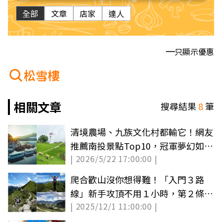
全部
文章
店家
達人
只顯示優惠
松雪樓
相關文章
搜尋結果
8
筆
清境農場、九族文化村都輸它！網友
推薦南投景點Top10，冠軍夢幻如畫
| 2026/5/22 17:00:00 |
一般
爬合歡山沒你想得難！「入門３路
線」新手攻頂不用１小時，第２條網
| 2025/12/1 11:00:00 |
美最愛