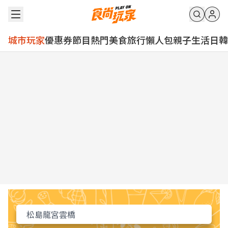
城市玩家
優惠券
節目
熱門
美食
旅行
懶人包
親子
生活
日韓