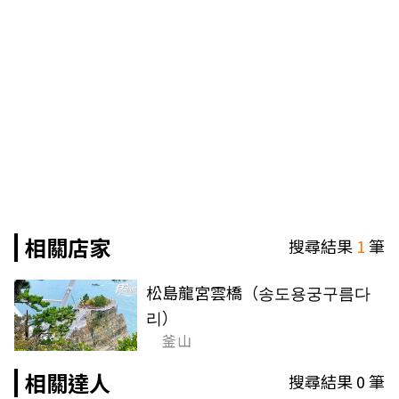
相關店家
搜尋結果
1
筆
松島龍宮雲橋（송도용궁구름다
리）
釜山
相關達人
搜尋結果
0
筆