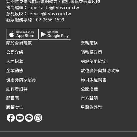
您的意見是我們前進的動力，歡迎來信或來電反映
食尚編輯：
supertaste@tvbs.com.tw
意見反映：
service@tvbs.com.tw
觀眾服務專線：
02-2656-1599
關於食尚玩家
業務服務
公司介紹
隱私權政策
人才招募
網站使用協定
企業動態
數位廣告與贊助政策
優惠券店家招募
節目版權銷售
創作者招募
公開招標
節目表
官方聲明
版權宣告
星藝象娛樂