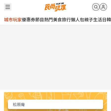
城市玩家
優惠券
節目
熱門
美食
旅行
懶人包
親子
生活
日韓