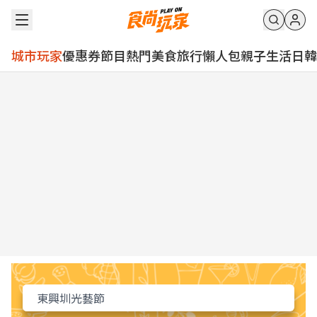
城市玩家
優惠券
節目
熱門
美食
旅行
懶人包
親子
生活
日韓