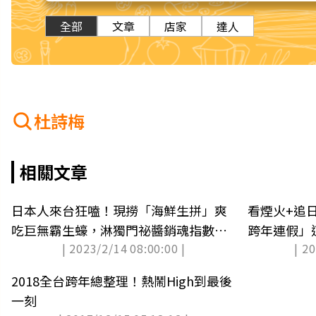
全部
文章
店家
達人
杜詩梅
相關文章
日本人來台狂嗑！現撈「海鮮生拼」爽
看煙火+追日
吃巨無霸生蠔，淋獨門祕醬銷魂指數破
跨年連假」
| 2023/2/14 08:00:00 |
| 2
表
2018全台跨年總整理！熱鬧High到最後
一刻