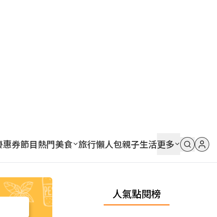
優惠券
節目
熱門
美食
旅行
懶人包
親子
生活
更多
人氣點閱榜