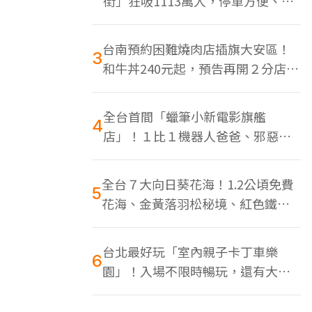
街」狂吸1113萬人，停車方便、特
色美食多
台南預約困難燒肉店插旗大安區！
3
和牛丼240元起，預告再開２分店、
地點曝光
全台首間「蠟筆小新電影旗艦
4
店」！１比１機器人爸爸、邪惡正
男，百款周邊買翻
全台７大向日葵花海！1.2公頃免費
5
花海、金黃落羽松秘境、紅色鐵橋
同框
台北最好玩「室內親子卡丁車樂
6
園」！入場不限時暢玩，還有大螢
幕Switch遊戲區