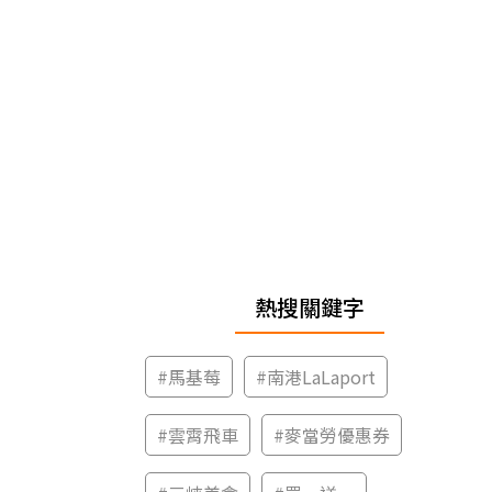
熱搜關鍵字
#
馬基莓
#
南港LaLaport
#
雲霄飛車
#
麥當勞優惠券