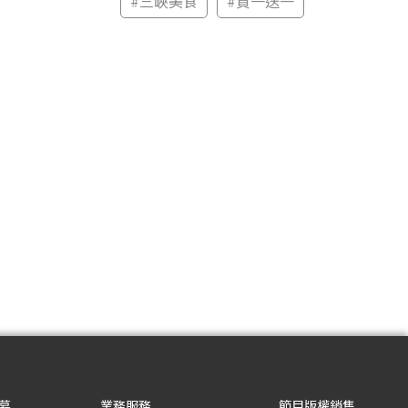
#
三峽美食
#
買一送一
募
業務服務
節目版權銷售