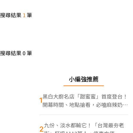
搜尋結果
1
筆
搜尋結果
0
筆
小編強推薦
黑白大廚名店「甜蜜蜜」首度登台！
1
開幕時間、地點搶看，必嗑麻辣奶油
蝦
九份、淡水都輸它！「台灣最夯老
2