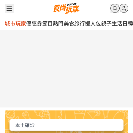
城市玩家
優惠券
節目
熱門
美食
旅行
懶人包
親子
生活
日韓