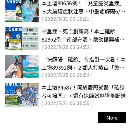
本土增80656例！「兒童腦炎重症」
８大前驅症狀注意，中重症解隔6/1
| 2022/5/31 06:10:21 |
放寬
中重症、死亡創新高！本土確診
81852例中南部升溫，啟動振興補助
| 2022/5/26 06:24:52 |
與免費快篩
「快篩陽＝確診」５指引一次看！本
土增89352例，２類人打疫苗「免費
| 2022/5/25 06:20:54 |
領快篩試劑」
本土增84587！開放居照就醫「確診
者可陪同」，還有快篩試劑增量配送
| 2022/5/21 06:36:59 |
More