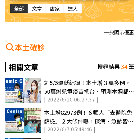
全部
文章
店家
達人
只顯示優惠
本土確診
相關文章
搜尋結果
34
筆
創5/5最低紀錄！本土增３萬多例，
50萬劑兒童疫苗抵台、預測本週都不
| 2022/6/20 06:27:37 |
破５萬例
本土增82973例！６類人「去醫院免
篩檢」２大條件曝，探病、急診皆適
| 2022/6/7 05:49:46 |
用