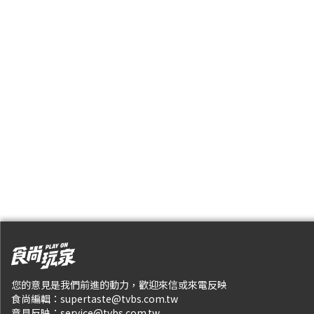
您的意見是我們前進的動力，歡迎來信或來電反映
食尚編輯：
supertaste@tvbs.com.tw
意見反映：
service@tvbs.com.tw