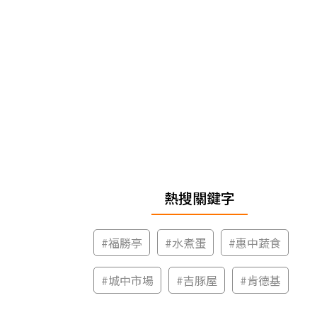
熱搜關鍵字
#
福勝亭
#
水煮蛋
#
惠中蔬食
#
城中市場
#
吉豚屋
#
肯德基