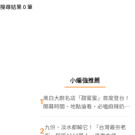
搜尋結果
0
筆
小編強推薦
黑白大廚名店「甜蜜蜜」首度登台！
1
開幕時間、地點搶看，必嗑麻辣奶油
蝦
九份、淡水都輸它！「台灣最夯老
2