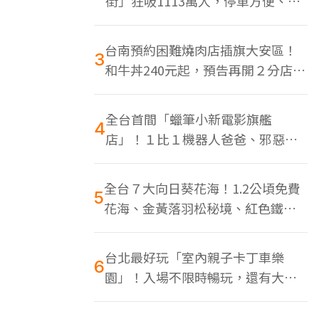
街」狂吸1113萬人，停車方便、特
色美食多
台南預約困難燒肉店插旗大安區！
3
和牛丼240元起，預告再開２分店、
地點曝光
全台首間「蠟筆小新電影旗艦
4
店」！１比１機器人爸爸、邪惡正
男，百款周邊買翻
全台７大向日葵花海！1.2公頃免費
5
花海、金黃落羽松秘境、紅色鐵橋
同框
台北最好玩「室內親子卡丁車樂
6
園」！入場不限時暢玩，還有大螢
幕Switch遊戲區