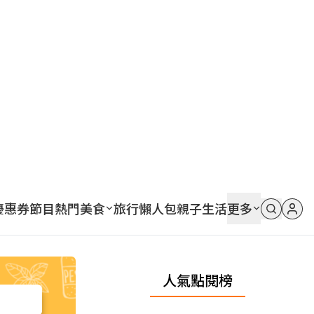
優惠券
節目
熱門
美食
旅行
懶人包
親子
生活
更多
人氣點閱榜