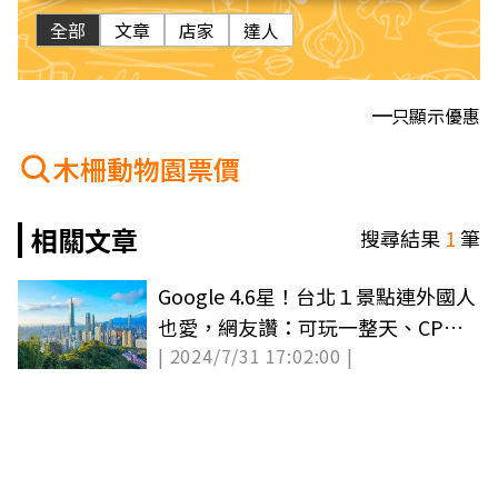
全部
文章
店家
達人
只顯示優惠
木柵動物園票價
相關文章
搜尋結果
1
筆
Google 4.6星！台北１景點連外國人
也愛，網友讚：可玩一整天、CP值
| 2024/7/31 17:02:00 |
世界第一