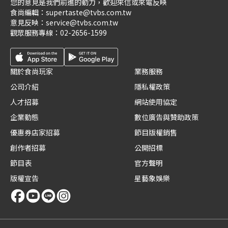
您的意見是我們前進的動力，歡迎來信或來電反映
食尚編輯：
supertaste@tvbs.com.tw
意見反映：
service@tvbs.com.tw
觀眾服務專線：
02-2656-1599
關於食尚玩家
業務服務
公司介紹
隱私權政策
人才招募
網站使用協定
企業動態
數位廣告與贊助政策
優惠券店家招募
節目版權銷售
創作者招募
公開招標
節目表
官方聲明
版權宣告
星藝象娛樂