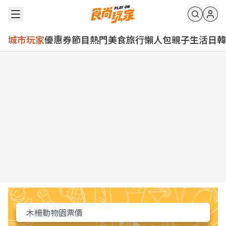
城市玩家
優惠券
節目
熱門
美食
旅行
懶人包
親子
生活
日韓