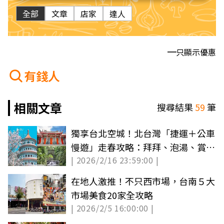
全部
文章
店家
達人
只顯示優惠
有錢人
相關文章
搜尋結果
59
筆
獨享台北空城！北台灣「捷運＋公車
慢遊」走春攻略：拜拜、泡湯、賞夜
| 2026/2/16 23:59:00 |
櫻
在地人激推！不只西市場，台南５大
市場美食20家全攻略
| 2026/2/5 16:00:00 |