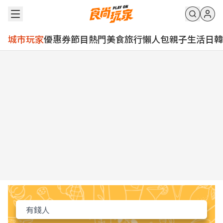
城市玩家
優惠券
節目
熱門
美食
旅行
懶人包
親子
生活
日韓