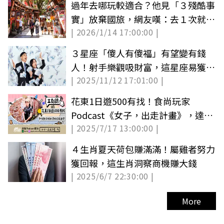
過年去哪玩較適合？他見「３殘酷事
實」放棄國旅，網友嘆：去１次就不
| 2026/1/14 17:00:00 |
想再去
３星座「傻人有傻福」有望變有錢
人！射手樂觀吸財富，這星座易獲貴
| 2025/11/12 17:01:00 |
人相助
花東1日遊500有找！食尚玩家
Podcast《女子，出走計畫》，達人
| 2025/7/17 13:00:00 |
943教你搭台灣好行「就是省」玩台
灣（中獎公布）
４生肖夏天荷包賺滿滿！屬雞者努力
獲回報，這生肖洞察商機賺大錢
| 2025/6/7 22:30:00 |
More