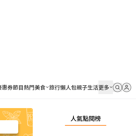
優惠券
節目
熱門
美食
旅行
懶人包
親子
生活
更多
人氣點閱榜