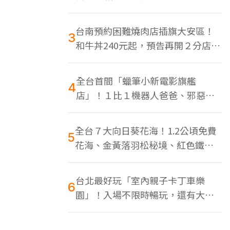
色美食多
台南預約困難燒肉店插旗大安區！
3
和牛丼240元起，預告再開２分店、
地點曝光
全台首間「蠟筆小新電影旗艦
4
店」！１比１機器人爸爸、邪惡正
男，百款周邊買翻
全台７大向日葵花海！1.2公頃免費
5
花海、金黃落羽松秘境、紅色鐵橋
同框
台北最好玩「室內親子卡丁車樂
6
園」！入場不限時暢玩，還有大螢
幕Switch遊戲區