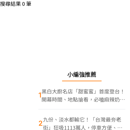
搜尋結果
0
筆
小編強推薦
黑白大廚名店「甜蜜蜜」首度登台！
1
開幕時間、地點搶看，必嗑麻辣奶油
蝦
九份、淡水都輸它！「台灣最夯老
2
街」狂吸1113萬人，停車方便、特