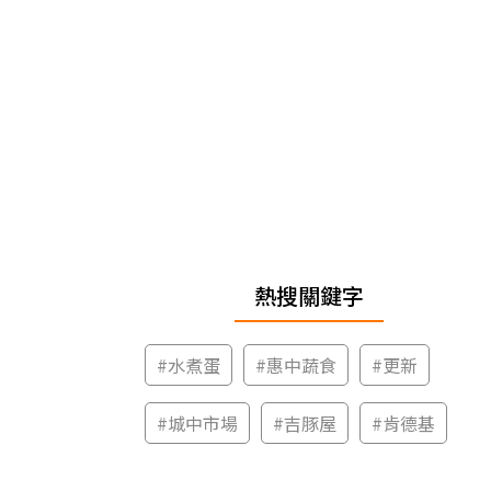
熱搜關鍵字
#
水煮蛋
#
惠中蔬食
#
更新
#
城中市場
#
吉豚屋
#
肯德基