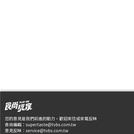
您的意見是我們前進的動力，歡迎來信或來電反映
食尚編輯：
supertaste@tvbs.com.tw
意見反映：
service@tvbs.com.tw