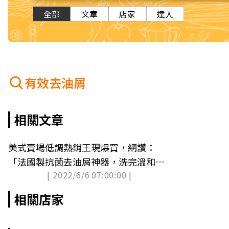
全部
文章
店家
達人
有效去油屑
相關文章
美式賣場低調熱銷王現爆買，網讚：
「法國製抗菌去油屑神器，洗完溫和清
| 2022/6/6 07:00:00 |
爽不緊繃」
相關店家