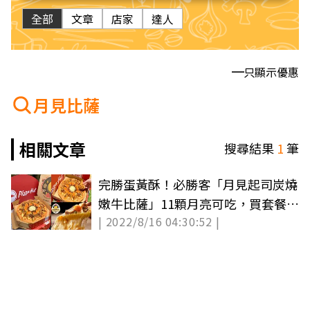
全部
文章
店家
達人
只顯示優惠
月見比薩
相關文章
搜尋結果
1
筆
完勝蛋黃酥！必勝客「月見起司炭燒
嫩牛比薩」11顆月亮可吃，買套餐送
| 2022/8/16 04:30:52 |
起司塔