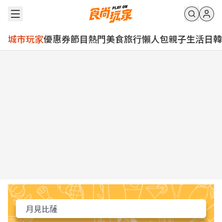
城市玩家
優惠券
節目
熱門
美食
旅行
懶人包
親子
生活
日韓