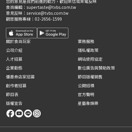
您的意見是我們前進的動力，歡迎來信或來電反映
食尚編輯：
supertaste@tvbs.com.tw
意見反映：
service@tvbs.com.tw
觀眾服務專線：
02-2656-1599
關於食尚玩家
業務服務
公司介紹
隱私權政策
人才招募
網站使用協定
企業動態
數位廣告與贊助政策
優惠券店家招募
節目版權銷售
創作者招募
公開招標
節目表
官方聲明
版權宣告
星藝象娛樂