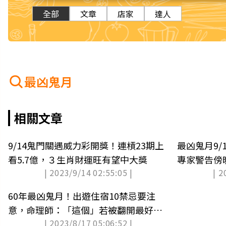
全部
文章
店家
達人
最凶鬼月
相關文章
9/14鬼門關遇威力彩開獎！連槓23期上
最凶鬼月9/
看5.7億，３生肖財運旺有望中大獎
專家警告傍
| 2023/9/14 02:55:05 |
| 2
60年最凶鬼月！出遊住宿10禁忌要注
意，命理師：「這個」若被翻開最好換
| 2023/8/17 05:06:52 |
房