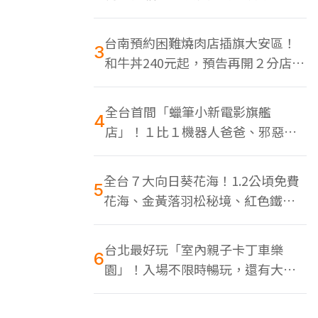
色美食多
台南預約困難燒肉店插旗大安區！
3
和牛丼240元起，預告再開２分店、
地點曝光
全台首間「蠟筆小新電影旗艦
4
店」！１比１機器人爸爸、邪惡正
男，百款周邊買翻
全台７大向日葵花海！1.2公頃免費
5
花海、金黃落羽松秘境、紅色鐵橋
同框
台北最好玩「室內親子卡丁車樂
6
園」！入場不限時暢玩，還有大螢
幕Switch遊戲區