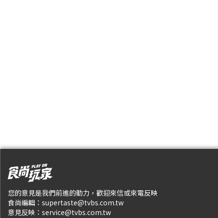
您的意見是我們前進的動力，歡迎來信或來電反映
食尚編輯：
supertaste@tvbs.com.tw
意見反映：
service@tvbs.com.tw