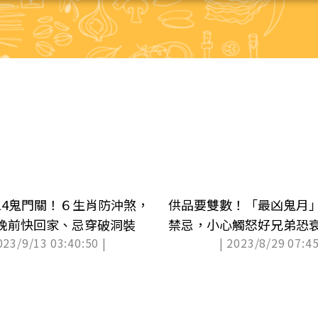
14鬼門關！６生肖防沖煞，
供品要雙數！「最凶鬼月」
晚前快回家、忌穿破洞裝
禁忌，小心觸怒好兄弟恐
023/9/13 03:40:50 |
| 2023/8/29 07:45