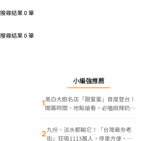
搜尋結果
0
筆
搜尋結果
0
筆
小編強推薦
黑白大廚名店「甜蜜蜜」首度登台！
1
開幕時間、地點搶看，必嗑麻辣奶油
蝦
九份、淡水都輸它！「台灣最夯老
2
街」狂吸1113萬人，停車方便、特