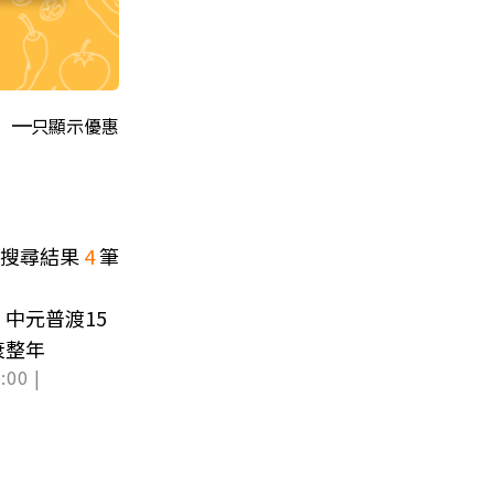
只顯示優惠
搜尋結果
4
筆
中元普渡15
衰整年
:00 |