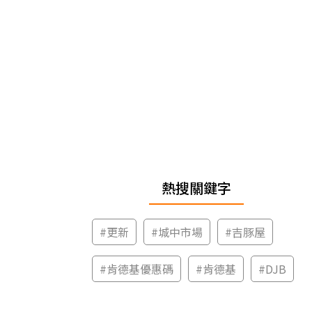
熱搜關鍵字
#
更新
#
城中市場
#
吉豚屋
#
肯德基優惠碼
#
肯德基
#
DJB