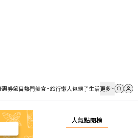
優惠券
節目
熱門
美食
旅行
懶人包
親子
生活
更多
人氣點閱榜