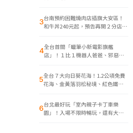
色美食多
台南預約困難燒肉店插旗大安區！
3
和牛丼240元起，預告再開２分店、
地點曝光
全台首間「蠟筆小新電影旗艦
4
店」！１比１機器人爸爸、邪惡正
男，百款周邊買翻
全台７大向日葵花海！1.2公頃免費
5
花海、金黃落羽松秘境、紅色鐵橋
同框
台北最好玩「室內親子卡丁車樂
6
園」！入場不限時暢玩，還有大螢
幕Switch遊戲區