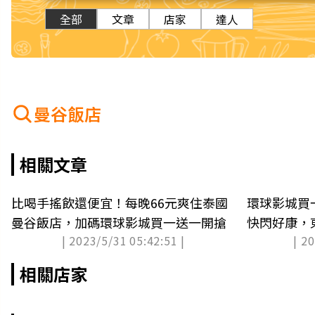
全部
文章
店家
達人
曼谷飯店
相關文章
比喝手搖飲還便宜！每晚66元爽住泰國
環球影城買一
曼谷飯店，加碼環球影城買一送一開搶
快閃好康，
| 2023/5/31 05:42:51 |
| 2
相關店家