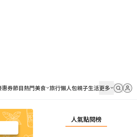
優惠券
節目
熱門
美食
旅行
懶人包
親子
生活
更多
人氣點閱榜