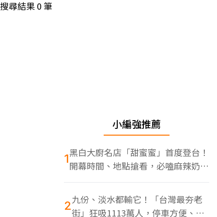
搜尋結果
0
筆
小編強推薦
黑白大廚名店「甜蜜蜜」首度登台！
1
開幕時間、地點搶看，必嗑麻辣奶油
蝦
九份、淡水都輸它！「台灣最夯老
2
街」狂吸1113萬人，停車方便、特