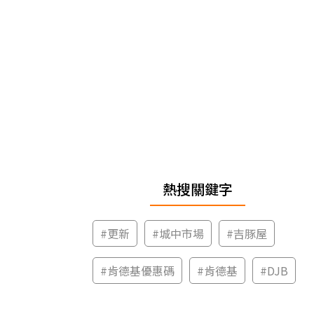
熱搜關鍵字
#
更新
#
城中市場
#
吉豚屋
#
肯德基優惠碼
#
肯德基
#
DJB