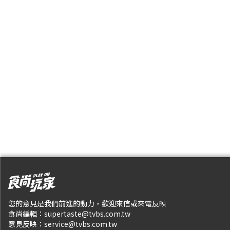
您的意見是我們前進的動力，歡迎來信或來電反映
食尚編輯：
supertaste@tvbs.com.tw
意見反映：
service@tvbs.com.tw