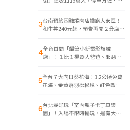
街」狂吸1113萬人，停車方便、特
色美食多
台南預約困難燒肉店插旗大安區！
3
和牛丼240元起，預告再開２分店、
地點曝光
全台首間「蠟筆小新電影旗艦
4
店」！１比１機器人爸爸、邪惡正
男，百款周邊買翻
全台７大向日葵花海！1.2公頃免費
5
花海、金黃落羽松秘境、紅色鐵橋
同框
台北最好玩「室內親子卡丁車樂
6
園」！入場不限時暢玩，還有大螢
幕Switch遊戲區