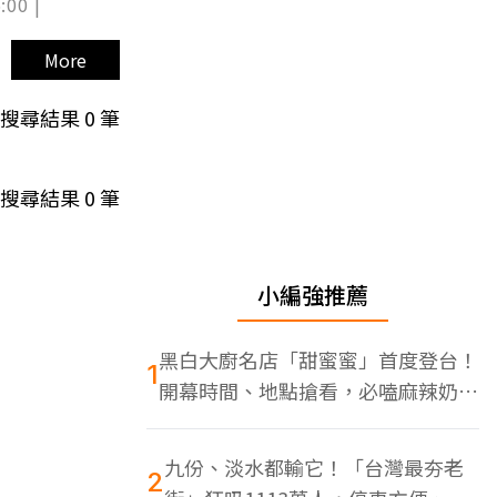
:00 |
More
搜尋結果
0
筆
搜尋結果
0
筆
小編強推薦
黑白大廚名店「甜蜜蜜」首度登台！
1
開幕時間、地點搶看，必嗑麻辣奶油
蝦
九份、淡水都輸它！「台灣最夯老
2