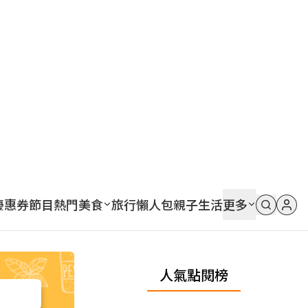
優惠券
節目
熱門
美食
旅行
懶人包
親子
生活
更多
人氣點閱榜