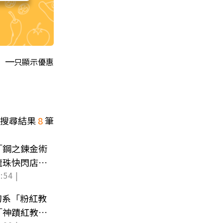
只顯示優惠
搜尋結果
8
筆
「鋼之鍊金術
龍珠快閃店整
:54 |
幻系「粉紅教
「神蹟紅教