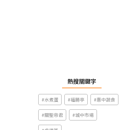
熱搜關鍵字
#
水煮蛋
#
福勝亭
#
惠中蔬食
#
關聖帝君
#
城中市場