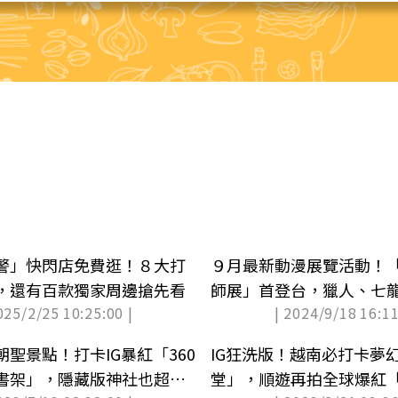
警」快閃店免費逛！８大打
９月最新動漫展覽活動！
，還有百款獨家周邊搶先看
師展」首登台，獵人、七
025/2/25 10:25:00 |
| 2024/9/18 16:11
理
聖景點！打卡IG暴紅「360
IG狂洗版！越南必打卡夢
書架」，隱藏版神社也超好
堂」，順遊再拍全球爆紅