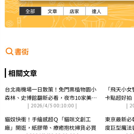
全部
文章
店家
達人
書街
相關文章
台北南機場一日散策！免門票植物園小
「飛天小女
森林、史博館翻新必看，夜市10家美食
卡點超好拍
| 2026/4/5 00:10:00 |
| 2
吃起來
貓奴快衝！手繪感超Ｑ「貓咪文創工
東京最新必朝
廠」開逛，紙膠帶、療癒抱枕掃貨必買
度巨型魔法