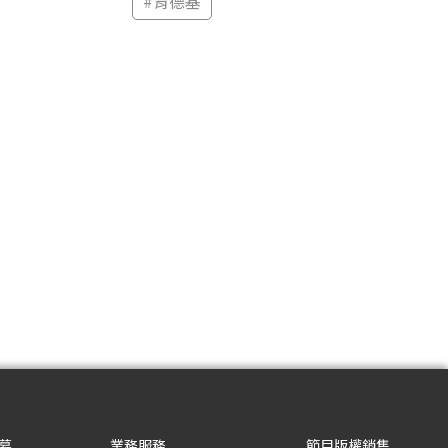
#
肯德基
募
業務服務
節目版權銷售