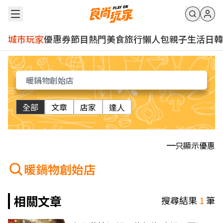
城市玩家
優惠券
節目
熱門
美食
旅行
懶人包
親子
生活
日韓
全部
文章
店家
達人
只顯示優惠
暖鍋物創始店
相關文章
搜尋結果
1
筆