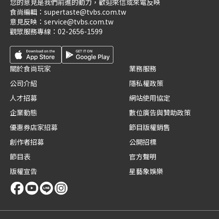
您的意見是我們前進的動力，歡迎來信或來電反映
食尚編輯：
supertaste@tvbs.com.tw
意見反映：
service@tvbs.com.tw
觀眾服務專線：
02-2656-1599
關於食尚玩家
業務服務
公司介紹
隱私權政策
人才招募
網站使用協定
企業動態
數位廣告與贊助政策
優惠券店家招募
節目版權銷售
創作者招募
公開招標
節目表
官方聲明
版權宣告
星藝象娛樂