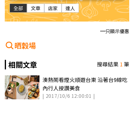
全部
文章
店家
達人
只顯示優惠
晒穀場
相關文章
搜尋結果
1
筆
湊熱鬧看煙火順遊台東 沿著台9線吃
內行人按讚美食
| 2017/10/6 12:00:01 |