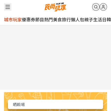
城市玩家
優惠券
節目
熱門
美食
旅行
懶人包
親子
生活
日韓