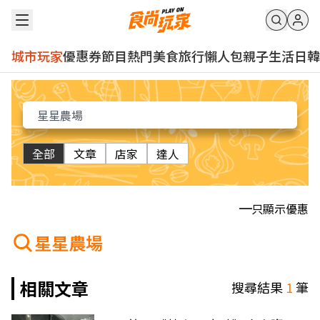
城市玩家
優惠券
節目
熱門
美食
旅行
懶人包
親子
生活
日韓
全部
文章
店家
達人
只顯示優惠
星星農場
相關文章
搜尋結果
1
筆