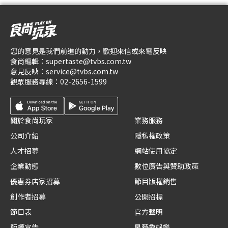
您的意見是我們前進的動力，歡迎來信或來電反映
食尚編輯：
supertaste@tvbs.com.tw
意見反映：
service@tvbs.com.tw
觀眾服務專線：
02-2656-1599
關於食尚玩家
業務服務
公司介紹
隱私權政策
人才招募
網站使用協定
企業動態
數位廣告與贊助政策
優惠券店家招募
節目版權銷售
創作者招募
公開招標
節目表
官方聲明
版權宣告
星藝象娛樂