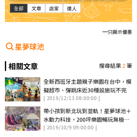
全部
文章
店家
達人
只顯示優惠
星夢球池
相關文章
搜尋結果
2
筆
全新西班牙主題親子樂園在台中，模
擬超市、彈跳床近30種設施玩不完
| 2019/12/13 08:00:00 |
帶小孩到新北玩到並軌！星夢球池＋
水動力科技，200坪樂園暢玩無極限
| 2019/10/9 09:00:00 |
（文末抽獎）