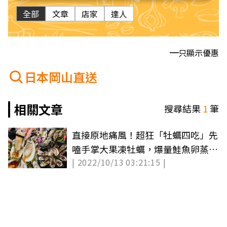
全部
文章
店家
達人
只顯示優惠
日本岡山直送
相關文章
搜尋結果
1
筆
直接原地痛風！超狂「牡蠣四吃」先
嗑手掌大果凍牡蠣，爆量鮭魚卵蒸蛋
| 2022/10/13 03:21:15 |
也要點