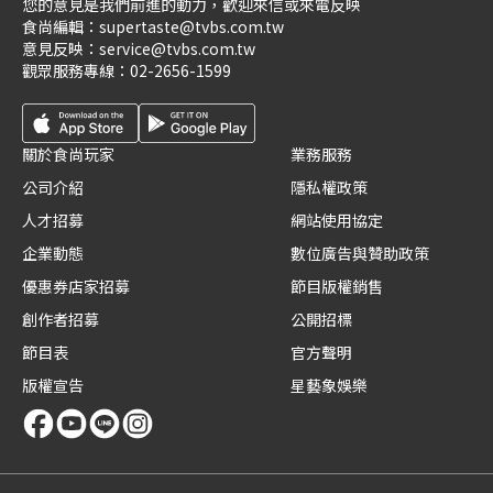
您的意見是我們前進的動力，歡迎來信或來電反映
食尚編輯：
supertaste@tvbs.com.tw
意見反映：
service@tvbs.com.tw
觀眾服務專線：
02-2656-1599
關於食尚玩家
業務服務
公司介紹
隱私權政策
人才招募
網站使用協定
企業動態
數位廣告與贊助政策
優惠券店家招募
節目版權銷售
創作者招募
公開招標
節目表
官方聲明
版權宣告
星藝象娛樂