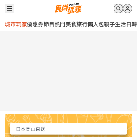
城市玩家
優惠券
節目
熱門
美食
旅行
懶人包
親子
生活
日韓