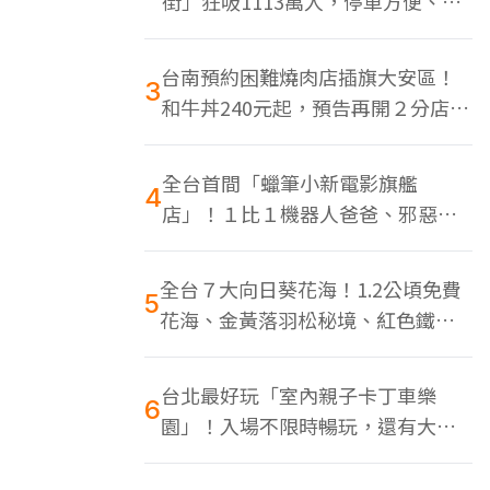
街」狂吸1113萬人，停車方便、特
色美食多
台南預約困難燒肉店插旗大安區！
3
和牛丼240元起，預告再開２分店、
地點曝光
全台首間「蠟筆小新電影旗艦
4
店」！１比１機器人爸爸、邪惡正
男，百款周邊買翻
全台７大向日葵花海！1.2公頃免費
5
花海、金黃落羽松秘境、紅色鐵橋
同框
台北最好玩「室內親子卡丁車樂
6
園」！入場不限時暢玩，還有大螢
幕Switch遊戲區