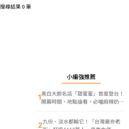
搜尋結果
0
筆
小編強推薦
黑白大廚名店「甜蜜蜜」首度登台！
1
開幕時間、地點搶看，必嗑麻辣奶油
蝦
九份、淡水都輸它！「台灣最夯老
2