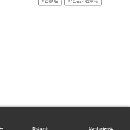
#
吉豚屋
#
花蓮步道景點
募
業務服務
節目版權銷售