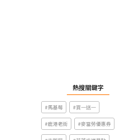
熱搜關鍵字
#
馬基莓
#
買一送一
#
鹿港老街
#
麥當勞優惠券