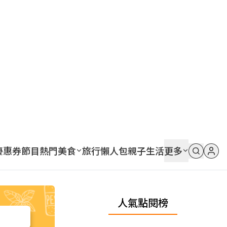
優惠券
節目
熱門
美食
旅行
懶人包
親子
生活
更多
人氣點閱榜