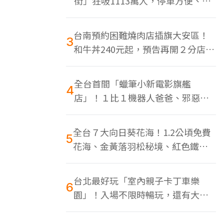
街」狂吸1113萬人，停車方便、特
色美食多
台南預約困難燒肉店插旗大安區！
3
和牛丼240元起，預告再開２分店、
地點曝光
全台首間「蠟筆小新電影旗艦
4
店」！１比１機器人爸爸、邪惡正
男，百款周邊買翻
全台７大向日葵花海！1.2公頃免費
5
花海、金黃落羽松秘境、紅色鐵橋
同框
台北最好玩「室內親子卡丁車樂
6
園」！入場不限時暢玩，還有大螢
幕Switch遊戲區