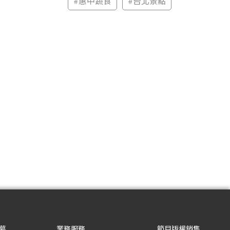
#
惠中蔬食
#
台北景點
募
業務服務
節目版權銷售