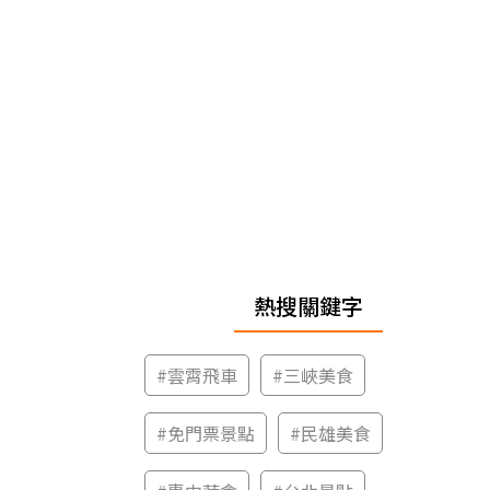
熱搜關鍵字
#
雲霄飛車
#
三峽美食
#
免門票景點
#
民雄美食