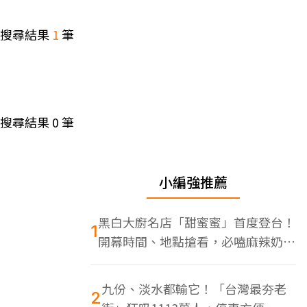
搜尋結果
1
筆
搜尋結果
0
筆
小編強推薦
黑白大廚名店「甜蜜蜜」首度登台！
1
開幕時間、地點搶看，必嗑麻辣奶油
蝦
九份、淡水都輸它！「台灣最夯老
2