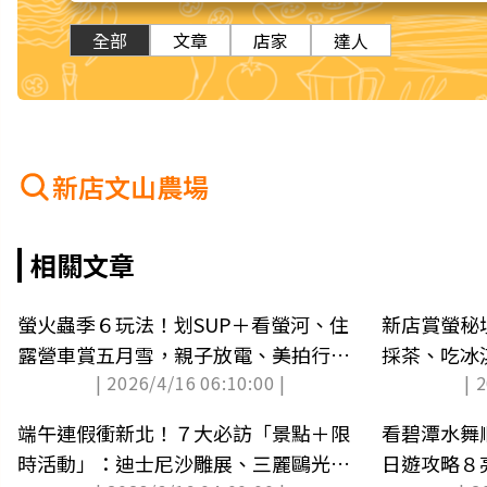
全部
文章
店家
達人
新店文山農場
相關文章
螢火蟲季６玩法！划SUP＋看螢河、住
新店賞螢秘境
露營車賞五月雪，親子放電、美拍行程
採茶、吃冰
| 2026/4/16 06:10:00 |
| 
一次收
端午連假衝新北！７大必訪「景點＋限
看碧潭水舞
時活動」：迪士尼沙雕展、三麗鷗光雕
日遊攻略８