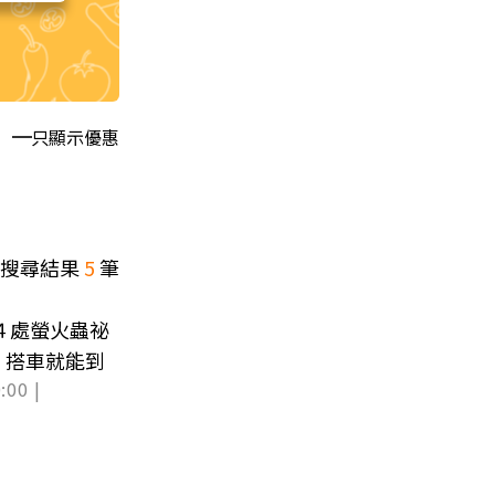
只顯示優惠
搜尋結果
5
筆
！４處螢火蟲祕
、搭車就能到
:00 |