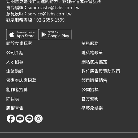
您的意見是我們前進的動力，歡迎來信或來電反映
食尚編輯：
supertaste@tvbs.com.tw
意見反映：
service@tvbs.com.tw
觀眾服務專線：
02-2656-1599
關於食尚玩家
業務服務
公司介紹
隱私權政策
人才招募
網站使用協定
企業動態
數位廣告與贊助政策
優惠券店家招募
節目版權銷售
創作者招募
公開招標
節目表
官方聲明
版權宣告
星藝象娛樂