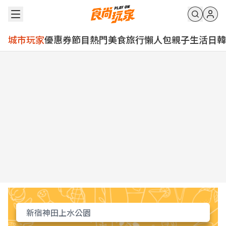
城市玩家
優惠券
節目
熱門
美食
旅行
懶人包
親子
生活
日韓