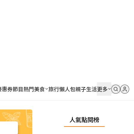
優惠券
節目
熱門
美食
旅行
懶人包
親子
生活
更多
人氣點閱榜