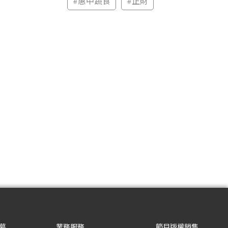
#
惠中蔬食
#
正財
募
業務服務
節目版權銷售