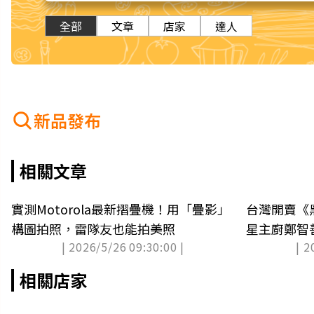
全部
文章
店家
達人
新品發布
相關文章
實測Motorola最新摺疊機！用「疊影」
台灣開賣《
構圖拍照，雷隊友也能拍美照
星主廚鄭智
| 2026/5/26 09:30:00 |
| 2
吃
相關店家