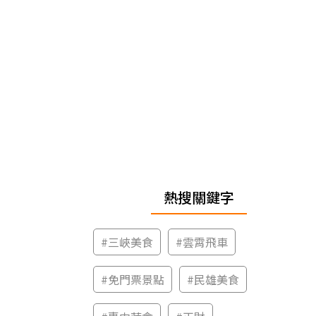
熱搜關鍵字
#
三峽美食
#
雲霄飛車
#
免門票景點
#
民雄美食