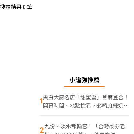
搜尋結果
0
筆
小編強推薦
黑白大廚名店「甜蜜蜜」首度登台！
1
開幕時間、地點搶看，必嗑麻辣奶油
蝦
九份、淡水都輸它！「台灣最夯老
2