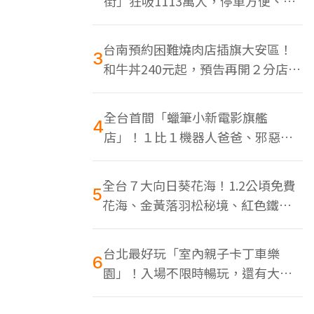
街」狂吸1113萬人，停車方便、特
色美食多
台南預約困難燒肉店插旗大安區！
3
和牛丼240元起，預告再開２分店、
地點曝光
全台首間「蠟筆小新電影旗艦
4
店」！１比１機器人爸爸、邪惡正
男，百款周邊買翻
全台７大向日葵花海！1.2公頃免費
5
花海、金黃落羽松秘境、紅色鐵橋
同框
台北最好玩「室內親子卡丁車樂
6
園」！入場不限時暢玩，還有大螢
幕Switch遊戲區