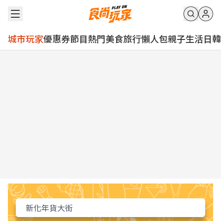
城市玩家
優惠券
節目
熱門
美食
旅行
懶人包
親子
生活
日韓