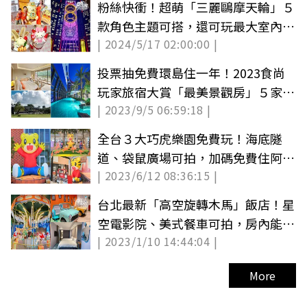
粉絲快衝！超萌「三麗鷗摩天輪」５
款角色主題可搭，還可玩最大室內水
| 2024/5/17 02:00:00 |
上樂園(中獎公布)
投票抽免費環島住一年！2023食尚
玩家旅宿大賞「最美景觀房」５家山
| 2023/9/5 06:59:18 |
海絕景推薦
全台３大巧虎樂園免費玩！海底隧
道、袋鼠廣場可拍，加碼免費住阿里
| 2023/6/12 08:36:15 |
山英迪格
台北最新「高空旋轉木馬」飯店！星
空電影院、美式餐車可拍，房內能看
| 2023/1/10 14:44:04 |
101
More