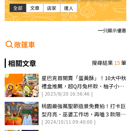
全部
文章
店家
達人
只顯示優惠
敞篷車
相關文章
搜尋結果
15
筆
星巴克首開賣「蛋黃酥」！10大中秋
禮盒推薦，超Q月兔杯款、柚子小熊
| 2025/8/20 16:56:46 |
總整理
桃園最強萬聖節造景免費拍！打卡巨
型月亮、巫婆工作坊，再嗑３款限定
| 2024/10/11 09:40:00 |
餐點