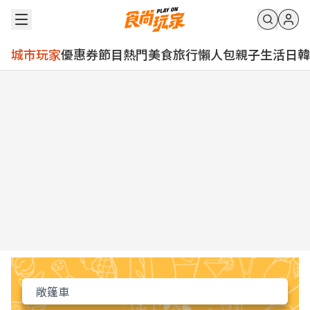
城市玩家
優惠券
節目
熱門
美食
旅行
懶人包
親子
生活
日韓