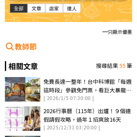
全部
文章
店家
達人
只顯示優惠
教師節
相關文章
搜尋結果
55
筆
免費長達一整年！台中科博館「每週
這時段」參觀免門票，看巨大暴龍、
| 2026/1/5 07:30:00 |
木乃伊
2026行事曆（115年）出爐！９個連
假請假攻略，過年１招爽放16天
| 2025/12/31 03:20:00 |