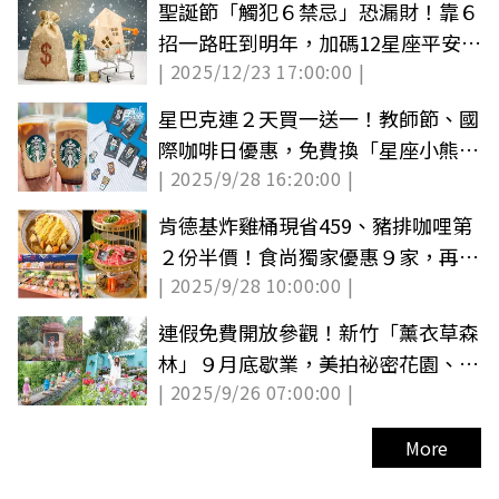
聖誕節「觸犯６禁忌」恐漏財！靠６
招一路旺到明年，加碼12星座平安夜
| 2025/12/23 17:00:00 |
運勢
星巴克連２天買一送一！教師節、國
際咖啡日優惠，免費換「星座小熊布
| 2025/9/28 16:20:00 |
章」
肯德基炸雞桶現省459、豬排咖哩第
２份半價！食尚獨家優惠９家，再抽
| 2025/9/28 10:00:00 |
牛排券（中獎公布）
連假免費開放參觀！新竹「薰衣草森
林」９月底歇業，美拍祕密花園、小
| 2025/9/26 07:00:00 |
熊步道
More