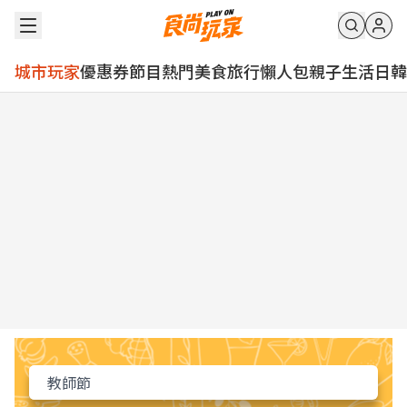
城市玩家
優惠券
節目
熱門
美食
旅行
懶人包
親子
生活
日韓