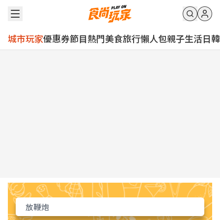
城市玩家
優惠券
節目
熱門
美食
旅行
懶人包
親子
生活
日韓