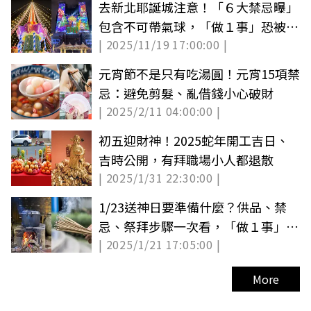
去新北耶誕城注意！「６大禁忌曝」
包含不可帶氣球，「做１事」恐被罰
| 2025/11/19 17:00:00 |
１萬
元宵節不是只有吃湯圓！元宵15項禁
忌：避免剪髮、亂借錢小心破財
| 2025/2/11 04:00:00 |
初五迎財神！2025蛇年開工吉日、
吉時公開，有拜職場小人都退散
| 2025/1/31 22:30:00 |
1/23送神日要準備什麼？供品、禁
忌、祭拜步驟一次看，「做１事」恐
| 2025/1/21 17:05:00 |
衰整年
More