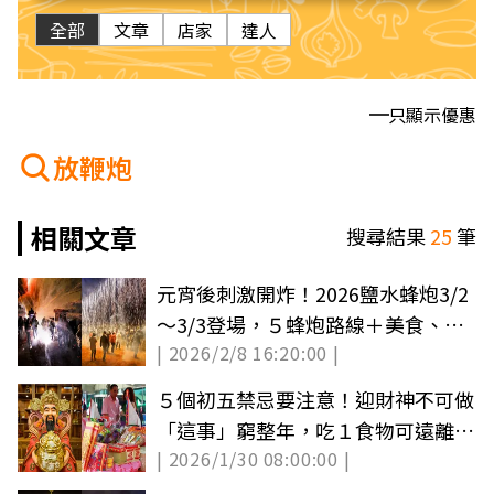
全部
文章
店家
達人
只顯示優惠
放鞭炮
相關文章
搜尋結果
25
筆
元宵後刺激開炸！2026鹽水蜂炮3/2
～3/3登場，５蜂炮路線＋美食、景
| 2026/2/8 16:20:00 |
點攻略
５個初五禁忌要注意！迎財神不可做
「這事」窮整年，吃１食物可遠離小
| 2026/1/30 08:00:00 |
人