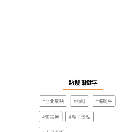
熱搜關鍵字
#
台北景點
#
咖啡
#
福勝亭
#
麥當勞
#
親子景點