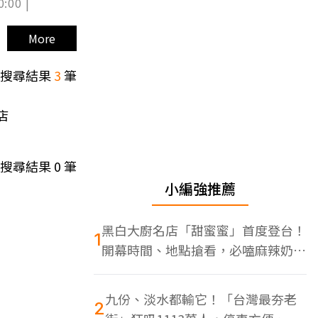
0:00 |
More
搜尋結果
3
筆
店
搜尋結果
0
筆
小編強推薦
黑白大廚名店「甜蜜蜜」首度登台！
1
開幕時間、地點搶看，必嗑麻辣奶油
蝦
九份、淡水都輸它！「台灣最夯老
2