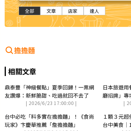
全部
文章
店家
達人
擔擔麵
相關文章
鼎泰豐「神級餐點」夏季回歸！一票網
日本旅遊用
友讚爆：新鮮脆甜、吃過就回不去了
廳招牌」專
| 2026/6/23 17:00:00 |
| 2
元
台中必吃「料多實在擔擔麵」！《食尚
１顆３元超
玩家》卞慶華推薦「詹擔擔麵」
台中美食｜1