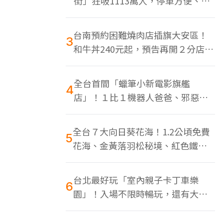
街」狂吸1113萬人，停車方便、特
色美食多
台南預約困難燒肉店插旗大安區！
3
和牛丼240元起，預告再開２分店、
地點曝光
全台首間「蠟筆小新電影旗艦
4
店」！１比１機器人爸爸、邪惡正
男，百款周邊買翻
全台７大向日葵花海！1.2公頃免費
5
花海、金黃落羽松秘境、紅色鐵橋
同框
台北最好玩「室內親子卡丁車樂
6
園」！入場不限時暢玩，還有大螢
幕Switch遊戲區