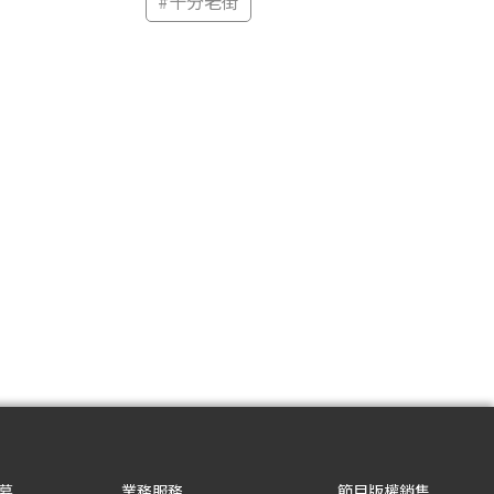
#
十分老街
募
業務服務
節目版權銷售