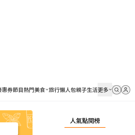
優惠券
節目
熱門
美食
旅行
懶人包
親子
生活
更多
人氣點閱榜