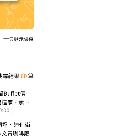
只顯示優惠
搜尋結果
60
筆
Buffet價
是這家、素食
0:00 |
稻埕、迪化街
卡文青咖啡廳