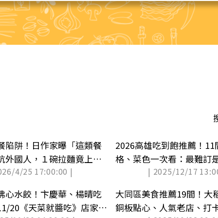
餐陷阱！日作家曝「這類餐
2026高雄吃到飽推薦！11間
坑外國人，１碗拉麵竟上千
格、菜色一次看：最難訂
026/4/25 17:00:00 |
| 2025/12/17 13:0
天堂
佛心水餃！卞慶華、楊晴吃
大同區美食推薦19間！大
1/20《天菜就醬吃》店家資
銅板點心、人氣老店、打