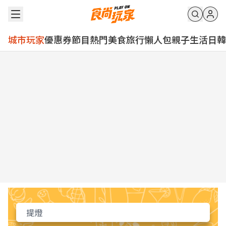
城市玩家
優惠券
節目
熱門
美食
旅行
懶人包
親子
生活
日韓