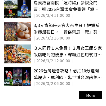
嘉義故宮南院「這時段」參觀免門
票！逛2026台灣燈會免費領「轉心
| 2026/3/4 11:00:00 |
瓶小提燈」
3/3元宵節是天官大帝生日！把握補
財庫最強日，「習俗禁忌一覽」剪髮
| 2026/3/2 16:00:00 |
恐破財
３人同行１人免費！３月女王節５家
飯店吃到飽優惠，穿粉紅色用餐打８
| 2026/3/2 12:00:00 |
折
2026台灣燈會攻略！必拍10分鐘開
幕煙火、瑪利歐，逛世博台灣館免費
| 2026/3/2 06:00:00 |
拿提燈
More