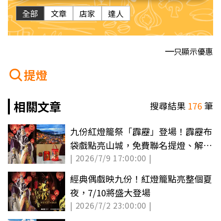
全部
文章
店家
達人
只顯示優惠
提燈
相關文章
搜尋結果
176
筆
九份紅燈籠祭「霹靂」登場！霹靂布
袋戲點亮山城，免費聯名提燈、解謎
| 2026/7/9 17:00:00 |
逛山城
經典偶戲映九份！紅燈籠點亮整個夏
夜，7/10將盛大登場
| 2026/7/2 23:00:00 |