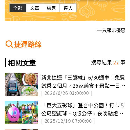
全部
文章
店家
達人
只顯示優惠
捷運路線
相關文章
搜尋結果
27
筆
新北捷運「三鶯線」6/30通車！免費
試乘２個月，25家美食＋景點一日遊
| 2026/6/26 03:00:00 |
地圖
「巨大五彩球」登台中公園！打卡５
公尺聖誕球、Q版公仔，夜晚點燈更
| 2025/12/19 07:00:00 |
吸睛