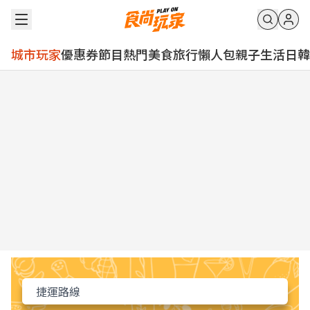
城市玩家
優惠券
節目
熱門
美食
旅行
懶人包
親子
生活
日韓