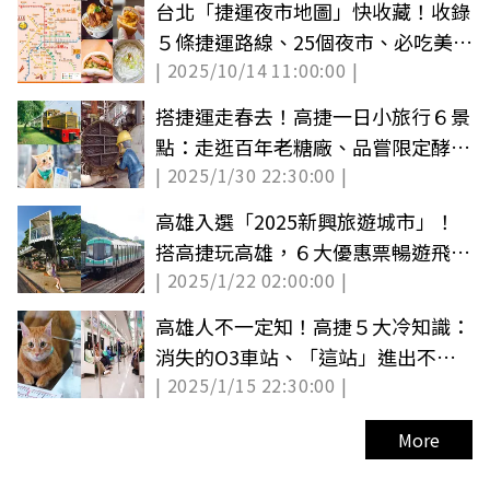
台北「捷運夜市地圖」快收藏！收錄
５條捷運路線、25個夜市、必吃美食
| 2025/10/14 11:00:00 |
全攻略
搭捷運走春去！高捷一日小旅行６景
點：走逛百年老糖廠、品嘗限定酵母
| 2025/1/30 22:30:00 |
冰
高雄入選「2025新興旅遊城市」！
搭高捷玩高雄，６大優惠票暢遊飛行
| 2025/1/22 02:00:00 |
劇院、駁二
高雄人不一定知！高捷５大冷知識：
消失的O3車站、「這站」進出不扣
| 2025/1/15 22:30:00 |
錢
More