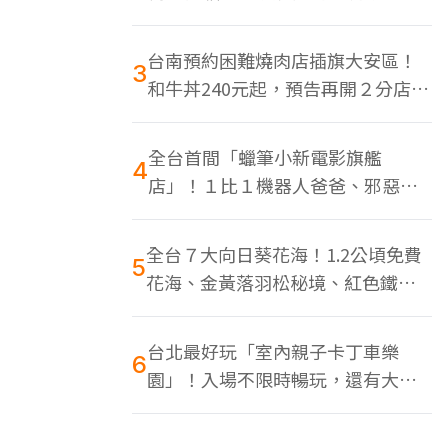
色美食多
台南預約困難燒肉店插旗大安區！
3
和牛丼240元起，預告再開２分店、
地點曝光
全台首間「蠟筆小新電影旗艦
4
店」！１比１機器人爸爸、邪惡正
男，百款周邊買翻
全台７大向日葵花海！1.2公頃免費
5
花海、金黃落羽松秘境、紅色鐵橋
同框
台北最好玩「室內親子卡丁車樂
6
園」！入場不限時暢玩，還有大螢
幕Switch遊戲區