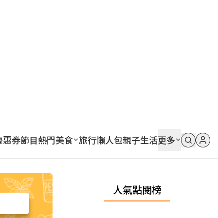
優惠券
節目
熱門
美食
旅行
懶人包
親子
生活
更多
人氣點閱榜