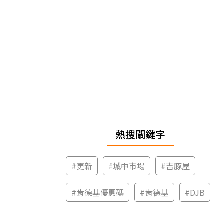
熱搜關鍵字
#
更新
#
城中市場
#
吉豚屋
#
肯德基優惠碼
#
肯德基
#
DJB