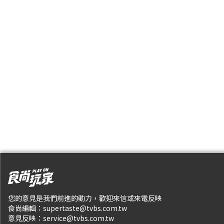
您的意見是我們前進的動力，歡迎來信或來電反映
食尚編輯：
supertaste@tvbs.com.tw
意見反映：
service@tvbs.com.tw