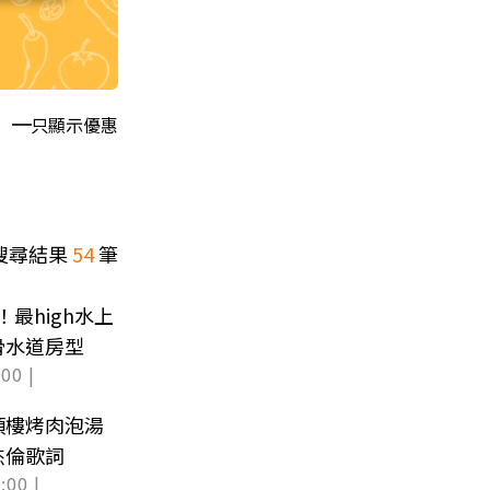
只顯示優惠
搜尋結果
54
筆
！最high水上
滑水道房型
00 |
頂樓烤肉泡湯
杰倫歌詞
:00 |