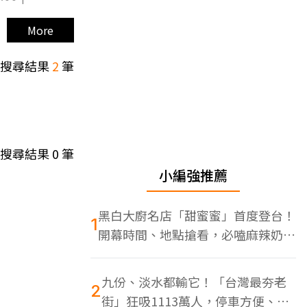
More
搜尋結果
2
筆
搜尋結果
0
筆
小編強推薦
黑白大廚名店「甜蜜蜜」首度登台！
1
開幕時間、地點搶看，必嗑麻辣奶油
蝦
九份、淡水都輸它！「台灣最夯老
2
街」狂吸1113萬人，停車方便、特