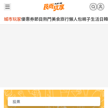
城市玩家
優惠券
節目
熱門
美食
旅行
懶人包
親子
生活
日韓