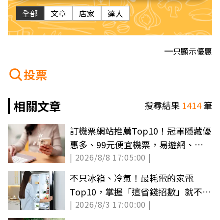
全部
文章
店家
達人
只顯示優惠
投票
相關文章
搜尋結果
1414
筆
訂機票網站推薦Top10！冠軍隱藏優
惠多、99元便宜機票，易遊網、
| 2026/8/8 17:05:00 |
Agoda都輸它
不只冰箱、冷氣！最耗電的家電
Top10，掌握「這省錢招數」就不怕
| 2026/8/3 17:00:00 |
吃電怪獸