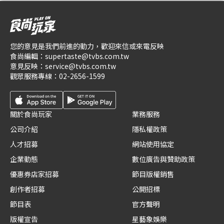
您的意見是我們前進的動力，歡迎來信或來電反映
食尚編輯：
supertaste@tvbs.com.tw
意見反映：
service@tvbs.com.tw
觀眾服務專線：
02-2656-1599
關於食尚玩家
業務服務
公司介紹
隱私權政策
人才招募
網站使用協定
企業動態
數位廣告與贊助政策
優惠券店家招募
節目版權銷售
創作者招募
公開招標
節目表
官方聲明
版權宣告
星藝象娛樂