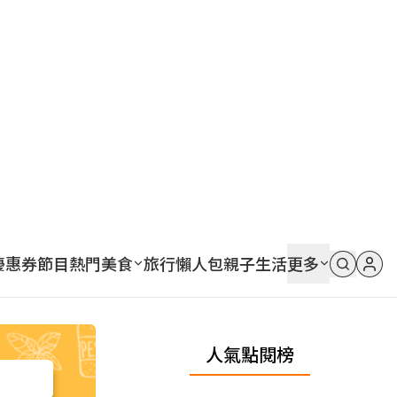
優惠券
節目
熱門
美食
旅行
懶人包
親子
生活
更多
人氣點閱榜