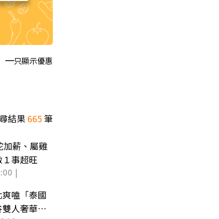
只顯示優惠
尋結果
665
筆
蛇加薪、屬雞
做１事超旺
:00 |
北爽嗑「泰國
谷雙人奢華度