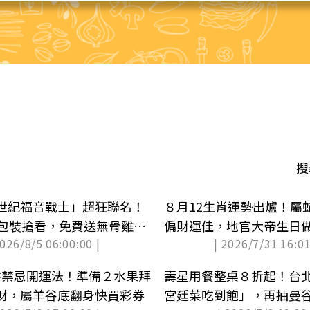
搜
世紀福音戰士」超狂聯名！
８月12生肖運勢出爐！屬
＋包裝搶看，免費送無骨雞腿
偏財運佳，地官大帝生日
2026/8/5 06:00:00 |
| 2026/7/31 16:01
習俗禁忌開運法！準備２水果拜
壽星用餐整桌８折起！台
財，屬羊谷底翻身快買彩券
宮廷菜吃到飽」，再抽曼