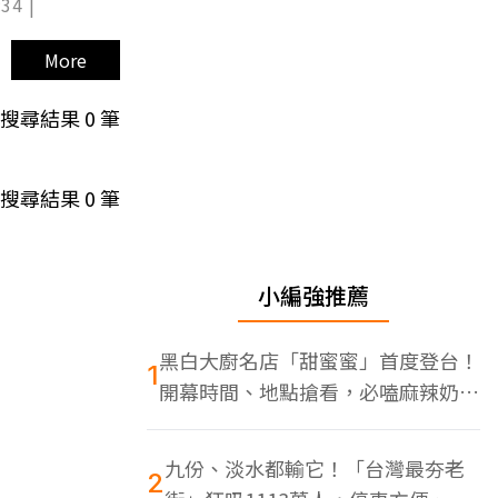
34 |
More
搜尋結果
0
筆
搜尋結果
0
筆
小編強推薦
黑白大廚名店「甜蜜蜜」首度登台！
1
開幕時間、地點搶看，必嗑麻辣奶油
蝦
九份、淡水都輸它！「台灣最夯老
2