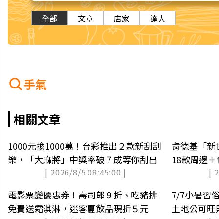
全部
文章
店家
達人
手氣
相關文章
1000元換1000萬！台彩推出２款新刮刮
肯德基「新
樂，「大麻將」中獎率破７成等你刮出
18款周邊
| 2026/8/5 08:45:00 |
| 
霸
電影票變優惠券！壽司郎９折、吃豬排
7/7小暑
免費送霜淇淋，迷客夏飲品現折５元
土地公可旺