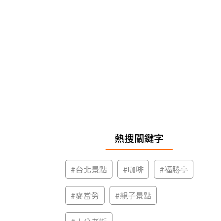
熱搜關鍵字
#
台北景點
#
咖啡
#
福勝亭
#
麥當勞
#
親子景點