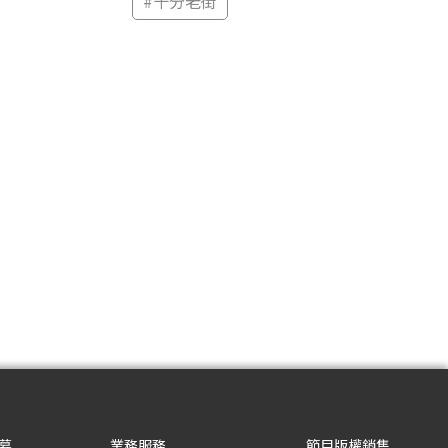
#
十分老街
募
業務服務
節目版權銷售