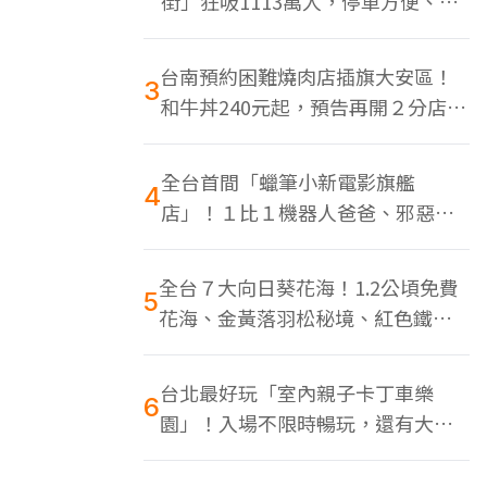
街」狂吸1113萬人，停車方便、特
色美食多
台南預約困難燒肉店插旗大安區！
3
和牛丼240元起，預告再開２分店、
地點曝光
全台首間「蠟筆小新電影旗艦
4
店」！１比１機器人爸爸、邪惡正
男，百款周邊買翻
全台７大向日葵花海！1.2公頃免費
5
花海、金黃落羽松秘境、紅色鐵橋
同框
台北最好玩「室內親子卡丁車樂
6
園」！入場不限時暢玩，還有大螢
幕Switch遊戲區