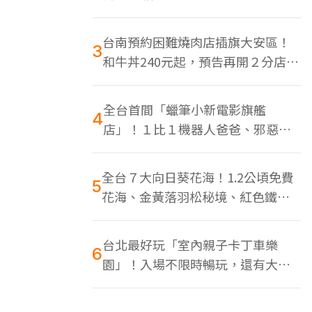
色美食多
台南預約困難燒肉店插旗大安區！
3
和牛丼240元起，預告再開２分店、
地點曝光
全台首間「蠟筆小新電影旗艦
4
店」！１比１機器人爸爸、邪惡正
男，百款周邊買翻
全台７大向日葵花海！1.2公頃免費
5
花海、金黃落羽松秘境、紅色鐵橋
同框
台北最好玩「室內親子卡丁車樂
6
園」！入場不限時暢玩，還有大螢
幕Switch遊戲區