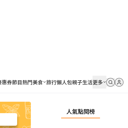
優惠券
節目
熱門
美食
旅行
懶人包
親子
生活
更多
人氣點閱榜