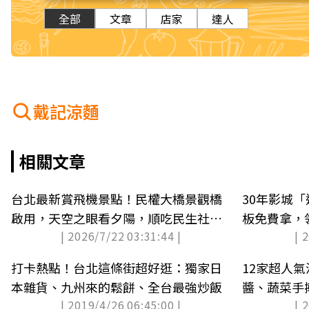
全部
文章
店家
達人
戴記涼麵
相關文章
台北最新賞飛機景點！民權大橋景觀橋
30年影城
啟用，天空之眼看夕陽，順吃民生社區
板免費拿，
| 2026/7/22 03:31:44 |
| 
小吃
打卡熱點！台北這條街超好逛：獨家日
12家超人
本雜貨、九州來的鬆餅、全台最強炒飯
醬、蔬菜手
| 2019/4/26 06:45:00 |
| 
麵、手工菠