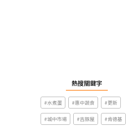
熱搜關鍵字
#
水煮蛋
#
惠中蔬食
#
更新
#
城中市場
#
吉豚屋
#
肯德基