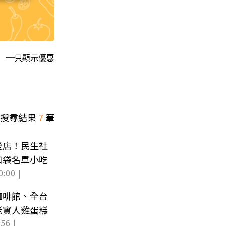
只顯示優惠
搜尋結果
7
筆
愛店！民生社
口袋名單小吃
0:00 |
咖啡館、全台
老實人雞蛋糕
56 |