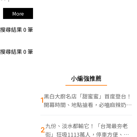
More
搜尋結果
0
筆
搜尋結果
0
筆
小編強推薦
黑白大廚名店「甜蜜蜜」首度登台！
1
開幕時間、地點搶看，必嗑麻辣奶油
蝦
九份、淡水都輸它！「台灣最夯老
2
街」狂吸1113萬人，停車方便、特