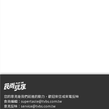
您的意見是我們前進的動力，歡迎來信或來電反映
食尚編輯：
supertaste@tvbs.com.tw
意見反映：
service@tvbs.com.tw