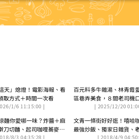
「這天」熄燈！電影海報、看
百元料多牛雜湯、林青霞
領取方式＋時間一次看
區巷弄美食，８間老司機
2026/1/6 11:15:00 |
| 2025/12/20 01:0
氣涼麵你愛哪一味？炸醬＋麻
文青一條街好好逛！嘻哈
擀刀切麵、起司咖哩蕎麥涼
最強炒飯、獨家日雜貨、
2018/8/3 04:35:28 |
| 2018/4/9 04:50:
菜麵