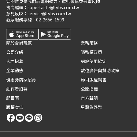
您的意見是我們前進的動力，歡迎來信或來電反映
食尚編輯：
supertaste@tvbs.com.tw
意見反映：
service@tvbs.com.tw
觀眾服務專線：
02-2656-1599
關於食尚玩家
業務服務
公司介紹
隱私權政策
人才招募
網站使用協定
企業動態
數位廣告與贊助政策
優惠券店家招募
節目版權銷售
創作者招募
公開招標
節目表
官方聲明
版權宣告
星藝象娛樂