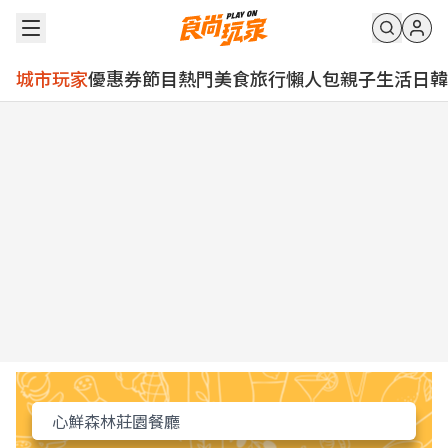
城市玩家
優惠券
節目
熱門
美食
旅行
懶人包
親子
生活
日韓