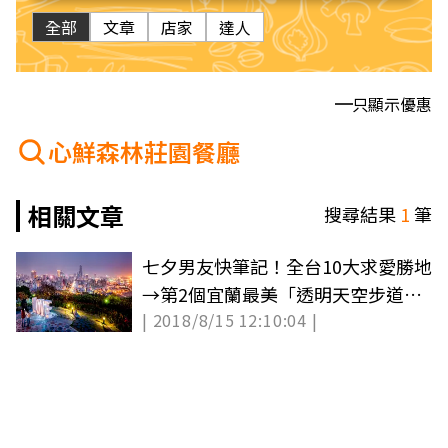
全部
文章
店家
達人
只顯示優惠
心鮮森林莊園餐廳
相關文章
搜尋結果
1
筆
七夕男友快筆記！全台10大求愛勝地
→第2個宜蘭最美「透明天空步道」
| 2018/8/15 12:10:04 |
浪漫破表