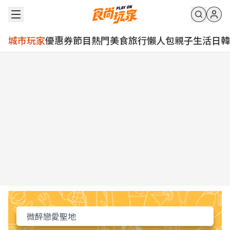
城市玩家
優惠券
節目
熱門
美食
旅行
懶人包
親子
生活
日韓