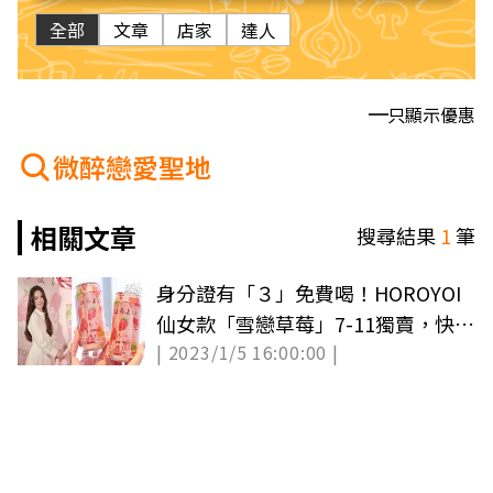
全部
文章
店家
達人
只顯示優惠
微醉戀愛聖地
相關文章
搜尋結果
1
筆
身分證有「３」免費喝！HOROYOI
仙女款「雪戀草莓」7-11獨賣，快閃
| 2023/1/5 16:00:00 |
再拿好康