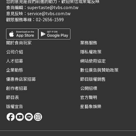
您的意見是我們前進的動力，歡迎來信或來電反映
食尚編輯：
supertaste@tvbs.com.tw
意見反映：
service@tvbs.com.tw
觀眾服務專線：
02-2656-1599
關於食尚玩家
業務服務
公司介紹
隱私權政策
人才招募
網站使用協定
企業動態
數位廣告與贊助政策
優惠券店家招募
節目版權銷售
創作者招募
公開招標
節目表
官方聲明
版權宣告
星藝象娛樂