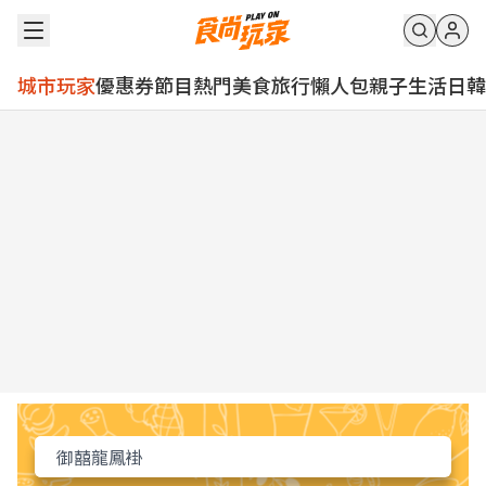
城市玩家
優惠券
節目
熱門
美食
旅行
懶人包
親子
生活
日韓