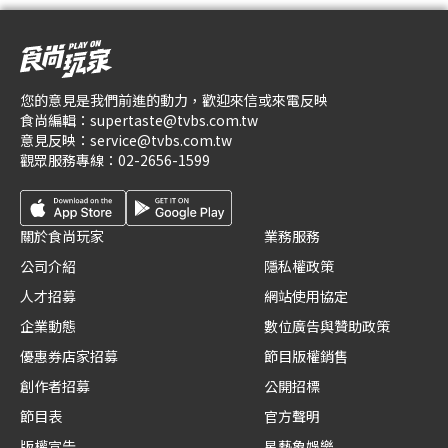
您的意見是我們前進的動力，歡迎來信或來電反映
食尚編輯：
supertaste@tvbs.com.tw
意見反映：
service@tvbs.com.tw
觀眾服務專線：
02-2656-1599
關於食尚玩家
業務服務
公司介紹
隱私權政策
人才招募
網站使用協定
企業動態
數位廣告與贊助政策
優惠券店家招募
節目版權銷售
創作者招募
公開招標
節目表
官方聲明
版權宣告
星藝象娛樂