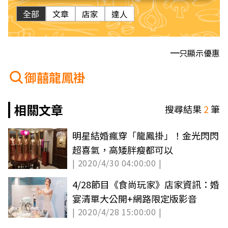
全部
文章
店家
達人
只顯示優惠
御囍龍鳳褂
相關文章
搜尋結果
2
筆
明星結婚瘋穿「龍鳳掛」！金光閃閃
超喜氣，高矮胖瘦都可以
| 2020/4/30 04:00:00 |
4/28節目《食尚玩家》店家資訊：婚
宴清單大公開+網路限定版影音
| 2020/4/28 15:00:00 |