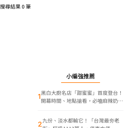
搜尋結果
0
筆
小編強推薦
黑白大廚名店「甜蜜蜜」首度登台！
1
開幕時間、地點搶看，必嗑麻辣奶油
蝦
九份、淡水都輸它！「台灣最夯老
2