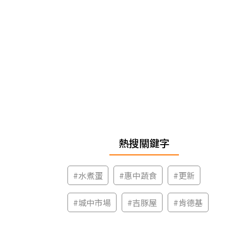
熱搜關鍵字
#
水煮蛋
#
惠中蔬食
#
更新
#
城中市場
#
吉豚屋
#
肯德基