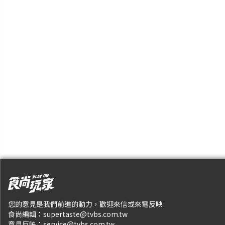
您的意見是我們前進的動力，歡迎來信或來電反映
食尚編輯：
supertaste@tvbs.com.tw
意見反映：
service@tvbs.com.tw