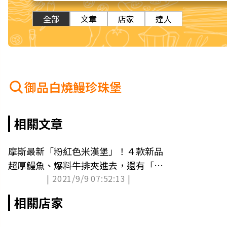
全部
文章
店家
達人
御品白燒鰻珍珠堡
相關文章
摩斯最新「粉紅色米漢堡」！４款新品
超厚鰻魚、爆料牛排夾進去，還有「買
| 2021/9/9 07:52:13 |
一送一」好康
相關店家