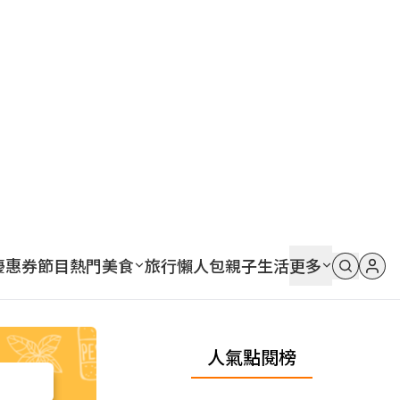
優惠券
節目
熱門
美食
旅行
懶人包
親子
生活
更多
人氣點閱榜