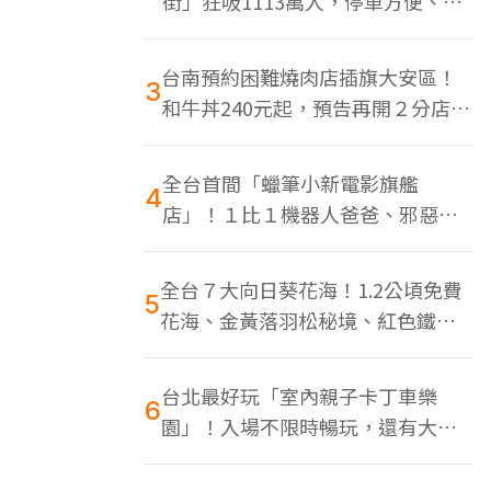
街」狂吸1113萬人，停車方便、特
色美食多
台南預約困難燒肉店插旗大安區！
3
和牛丼240元起，預告再開２分店、
地點曝光
全台首間「蠟筆小新電影旗艦
4
店」！１比１機器人爸爸、邪惡正
男，百款周邊買翻
全台７大向日葵花海！1.2公頃免費
5
花海、金黃落羽松秘境、紅色鐵橋
同框
台北最好玩「室內親子卡丁車樂
6
園」！入場不限時暢玩，還有大螢
幕Switch遊戲區