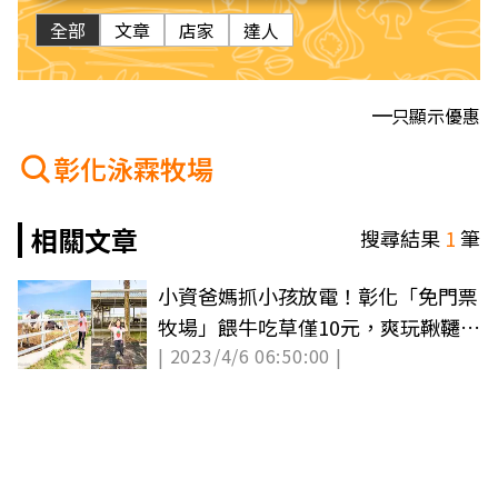
全部
文章
店家
達人
只顯示優惠
彰化泳霖牧場
相關文章
搜尋結果
1
筆
小資爸媽抓小孩放電！彰化「免門票
牧場」餵牛吃草僅10元，爽玩鞦韆、
| 2023/4/6 06:50:00 |
溜滑梯