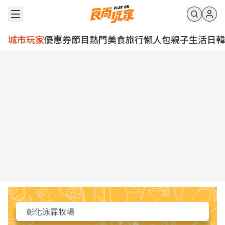
城市玩家
優惠券
節目
熱門
美食
旅行
懶人包
親子
生活
日韓