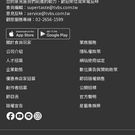
您的意見是我們前進的動力，歡迎來信或來電反映
食尚編輯：
supertaste@tvbs.com.tw
意見反映：
service@tvbs.com.tw
觀眾服務專線：
02-2656-1599
關於食尚玩家
業務服務
公司介紹
隱私權政策
人才招募
網站使用協定
企業動態
數位廣告與贊助政策
優惠券店家招募
節目版權銷售
創作者招募
公開招標
節目表
官方聲明
版權宣告
星藝象娛樂