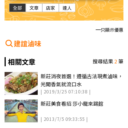
全部
文章
店家
達人
只顯示優惠
建誼滷味
相關文章
搜尋結果
2
筆
新莊消夜首選！遵循古法現煮滷味，
光聞香氣就流口水
| 2019/3/25 07:10:38 |
新莊美食看招 莎小龍來踢館
| 2013/7/5 09:33:55 |