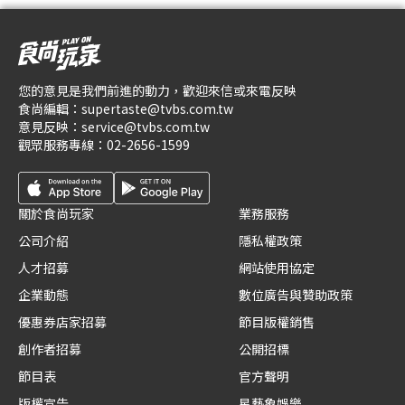
您的意見是我們前進的動力，歡迎來信或來電反映
食尚編輯：
supertaste@tvbs.com.tw
意見反映：
service@tvbs.com.tw
觀眾服務專線：
02-2656-1599
關於食尚玩家
業務服務
公司介紹
隱私權政策
人才招募
網站使用協定
企業動態
數位廣告與贊助政策
優惠券店家招募
節目版權銷售
創作者招募
公開招標
節目表
官方聲明
版權宣告
星藝象娛樂