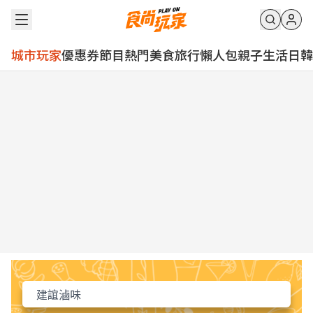
城市玩家
優惠券
節目
熱門
美食
旅行
懶人包
親子
生活
日韓