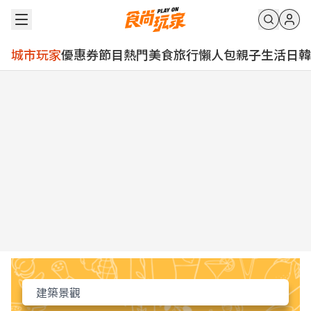
城市玩家
優惠券
節目
熱門
美食
旅行
懶人包
親子
生活
日韓