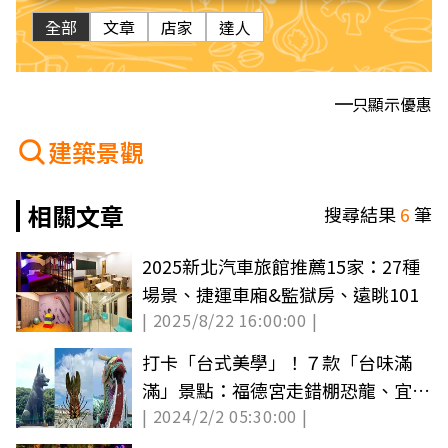
全部
文章
店家
達人
只顯示優惠
建築景觀
相關文章
搜尋結果
6
筆
2025新北汽車旅館推薦15家：27種
場景、捷運車廂&監獄房、遠眺101
| 2025/8/22 16:00:00 |
打卡「台式美學」！７款「台味滿
滿」景點：福德宮走錯棚恐龍、宜蘭
| 2024/2/2 05:30:00 |
最蝦雕像