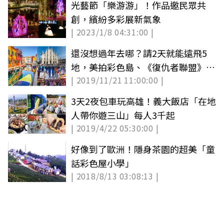
光藝節「樂游游」！作品邀民眾共
創，繽紛多彩展新氣象
| 2023/1/8 04:31:00 |
還沒想過年去哪？請2天就能遠飛5
地，美拍彩色島、《復仇者聯盟》拍
| 2019/11/21 11:00:00 |
攝地
3天2夜包車玩高雄！義大飯店「在地
人帶你遊三山」每人3千起
| 2019/4/22 05:30:00 |
好像到了歐洲！隱身茶園的超美「童
話彩色屋小學」
| 2018/8/13 03:08:13 |