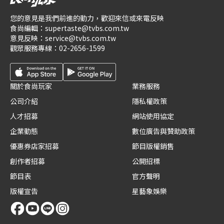
您的意見是我們前進的動力，歡迎來信或來電反映
食尚編輯：
supertaste@tvbs.com.tw
意見反映：
service@tvbs.com.tw
觀眾服務專線：
02-2656-1599
關於食尚玩家
業務服務
公司介紹
隱私權政策
人才招募
網站使用協定
企業動態
數位廣告與贊助政策
優惠券店家招募
節目版權銷售
創作者招募
公開招標
節目表
官方聲明
版權宣告
星藝象娛樂