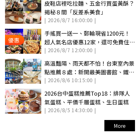
皮鞋店裡吃拉麵、五金行買蛋黃酥？
揭秘８間「反差系美食」
| 2026/8/7 16:00:00 |
手搖買一送一、郵輪現省1200元！
優惠
超人氣名店優惠12家，還可免費住童
| 2026/8/7 12:00:00 |
話城堡旅宿
高溫豔陽、雨天都不怕！台東室內景
點推薦８處：新開最美圖書館、鐵路
| 2026/8/6 10:15:00 |
便當故鄉
2026台中蛋糕推薦Top18：排隊人
氣蛋糕、平價千層蛋糕、生日蛋糕
| 2026/8/5 14:30:00 |
More