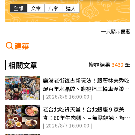
全部
文章
店家
達人
只顯示優惠
建築
相關文章
搜尋結果
3432
筆
鹿港老街復古新玩法！跟著林美秀吃
爆百年水晶餃、旗袍搭三輪車漫遊古
| 2026/8/8 16:00:00 |
城
老台北吃貨天堂！台北銀座９家美
食：60年牛肉麵、巨無霸餛飩、爆汁
| 2026/8/7 16:00:00 |
雞排必吃