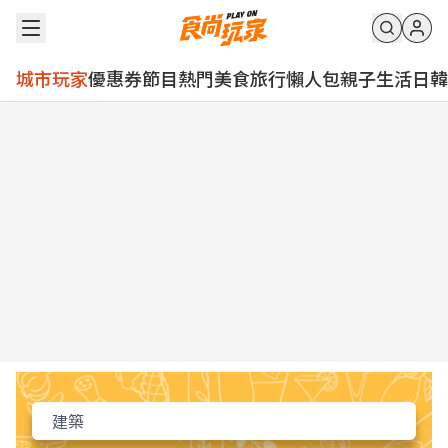
城市玩家
優惠券
節目
熱門
美食
旅行
懶人包
親子
生活
日韓