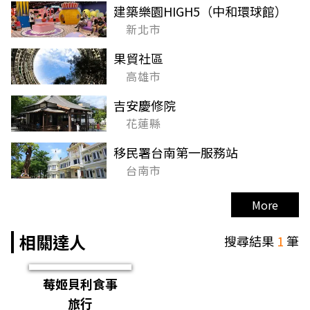
建築樂園HIGH5（中和環球館）
新北市
果貿社區
高雄市
吉安慶修院
花蓮縣
移民署台南第一服務站
台南市
More
相關達人
搜尋結果
1
筆
莓姬貝利食事
旅行