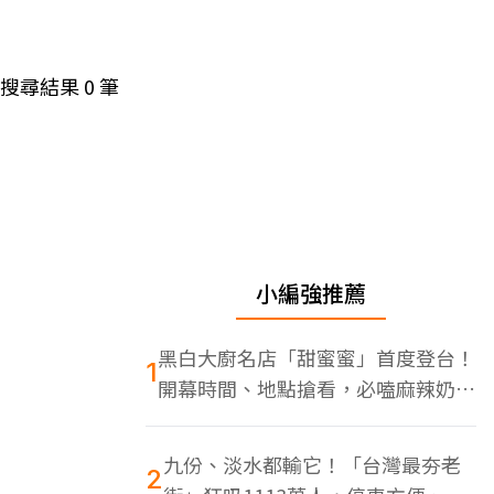
搜尋結果
0
筆
小編強推薦
黑白大廚名店「甜蜜蜜」首度登台！
1
開幕時間、地點搶看，必嗑麻辣奶油
蝦
九份、淡水都輸它！「台灣最夯老
2