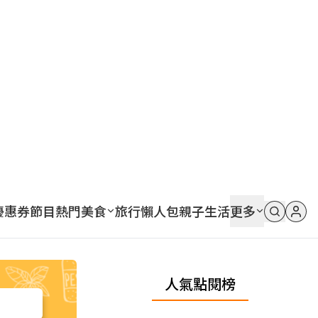
優惠券
節目
熱門
美食
旅行
懶人包
親子
生活
更多
人氣點閱榜