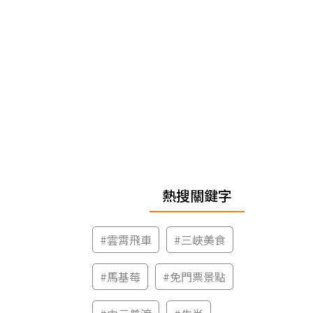
熱搜關鍵字
#
雲霄飛車
#
三峽美食
#
馬基莓
#
免門票景點