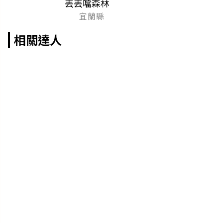
丟丟噹森林
宜蘭縣
相關達人