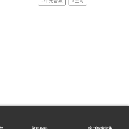
#
中元普渡
#
生肖
募
業務服務
節目版權銷售