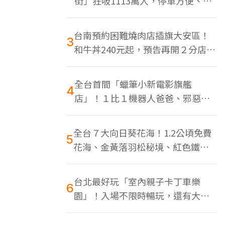
街」狂吸1113萬人，停車方便、特
色美食多
台南預約困難燒肉店插旗大安區！
3
和牛丼240元起，預告再開２分店、
地點曝光
全台首間「蠟筆小新電影旗艦
4
店」！１比１機器人爸爸、邪惡正
男，百款周邊買翻
全台７大向日葵花海！1.2公頃免費
5
花海、金黃落羽松秘境、紅色鐵橋
同框
台北最好玩「室內親子卡丁車樂
6
園」！入場不限時暢玩，還有大螢
幕Switch遊戲區