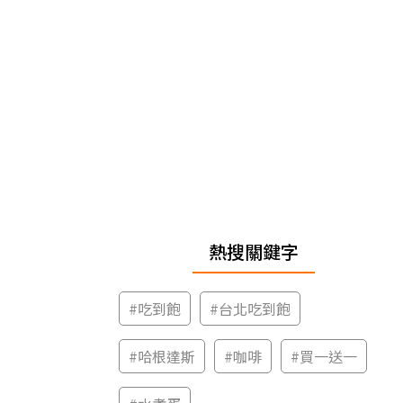
熱搜關鍵字
#
吃到飽
#
台北吃到飽
#
哈根達斯
#
咖啡
#
買一送一