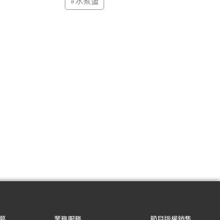
#
水煮蛋
募
業務服務
節目版權銷售