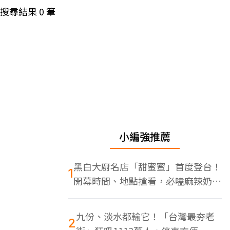
搜尋結果
0
筆
小編強推薦
黑白大廚名店「甜蜜蜜」首度登台！
1
開幕時間、地點搶看，必嗑麻辣奶油
蝦
九份、淡水都輸它！「台灣最夯老
2