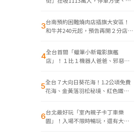
街」狂吸1113萬人，停車方便、特
色美食多
台南預約困難燒肉店插旗大安區！
3
和牛丼240元起，預告再開２分店、
地點曝光
全台首間「蠟筆小新電影旗艦
4
店」！１比１機器人爸爸、邪惡正
男，百款周邊買翻
全台７大向日葵花海！1.2公頃免費
5
花海、金黃落羽松秘境、紅色鐵橋
同框
台北最好玩「室內親子卡丁車樂
6
園」！入場不限時暢玩，還有大螢
幕Switch遊戲區