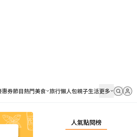
優惠券
節目
熱門
美食
旅行
懶人包
親子
生活
更多
人氣點閱榜