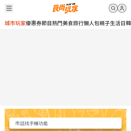
城市玩家
優惠券
節目
熱門
美食
旅行
懶人包
親子
生活
日韓