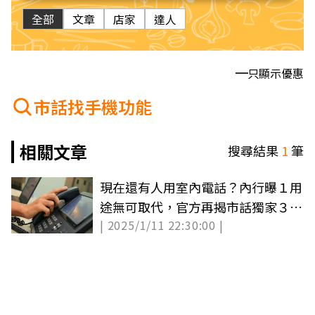
全部
文章
店家
達人
只顯示優惠
市話找手機功能
相關文章
搜尋結果
1
筆
現在還有人用室內電話？內行曝１用
途無可取代，官方再揭市話獨家３功
| 2025/1/11 22:30:00 |
能