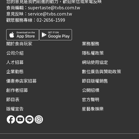
您的意見是我們前進的動力，歡迎來信或來電反映
食尚編輯：
supertaste@tvbs.com.tw
意見反映：
service@tvbs.com.tw
觀眾服務專線：
02-2656-1599
關於食尚玩家
業務服務
公司介紹
隱私權政策
人才招募
網站使用協定
企業動態
數位廣告與贊助政策
優惠券店家招募
節目版權銷售
創作者招募
公開招標
節目表
官方聲明
版權宣告
星藝象娛樂